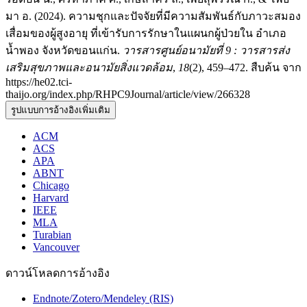
มา อ. (2024). ความชุกและปัจจัยที่มีความสัมพันธ์กับภาวะสมอง
เสื่อมของผู้สูงอายุ ที่เข้ารับการรักษาในแผนกผู้ป่วยใน อำเภอ
น้ำพอง จังหวัดขอนแก่น.
วารสารศูนย์อนามัยที่ 9 : วารสารส่ง
เสริมสุขภาพและอนามัยสิ่งแวดล้อม
,
18
(2), 459–472. สืบค้น จาก
https://he02.tci-
thaijo.org/index.php/RHPC9Journal/article/view/266328
รูปแบบการอ้างอิงเพิ่มเติม
ACM
ACS
APA
ABNT
Chicago
Harvard
IEEE
MLA
Turabian
Vancouver
ดาวน์โหลดการอ้างอิง
Endnote/Zotero/Mendeley (RIS)