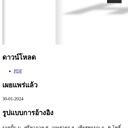
ดาวน์โหลด
PDF
เผยแพร่แล้ว
30-01-2024
รูปแบบการอ้างอิง
รอดปั้น น., ศรีหาภาค ศ., เกษสาคร ล., เพียสุพรรณ ก., & โพธิ์