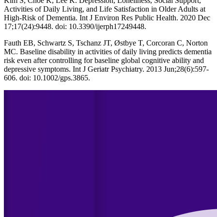
Kim S, Choe K, Lee K. Depression, Loneliness, Social Support,
Activities of Daily Living, and Life Satisfaction in Older Adults at
High-Risk of Dementia. Int J Environ Res Public Health. 2020 Dec
17;17(24):9448. doi: 10.3390/ijerph17249448.
Fauth EB, Schwartz S, Tschanz JT, Østbye T, Corcoran C, Norton
MC. Baseline disability in activities of daily living predicts dementia
risk even after controlling for baseline global cognitive ability and
depressive symptoms. Int J Geriatr Psychiatry. 2013 Jun;28(6):597-
606. doi: 10.1002/gps.3865.