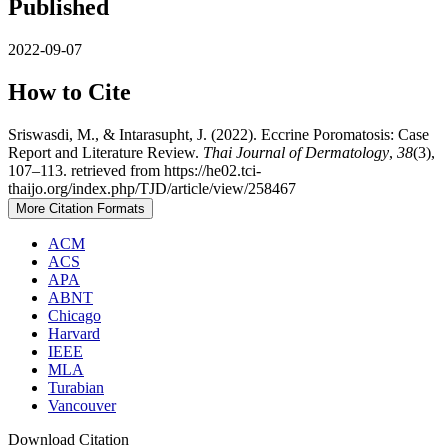
Published
2022-09-07
How to Cite
Sriswasdi, M., & Intarasupht, J. (2022). Eccrine Poromatosis: Case
Report and Literature Review.
Thai Journal of Dermatology
,
38
(3),
107–113. retrieved from https://he02.tci-
thaijo.org/index.php/TJD/article/view/258467
More Citation Formats
ACM
ACS
APA
ABNT
Chicago
Harvard
IEEE
MLA
Turabian
Vancouver
Download Citation