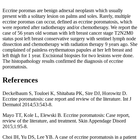
Eccrine poromas are benign adnexal neoplasm which usually
present with a solitary lesion on palms and soles. Rarely, multiple
eccrine poromas can occur, defined as eccrine poromatosis, which
were reported after radiotherapy and/or chemotherapy. We report the
case of 56 years old woman with left breast cancer stage T2N2M0
status post left breast conservative surgery with sentinel lymph node
dissection and chemotherapy with radiation therapy 9 years ago. She
complained of painless erythematous papules at her left breast and
left thigh for 1 year. Excisional biopsies for two lesions were done.
The histopathology results confirmed the diagnosis of eccrine
poromatosis.
References
Deckelbaum S, Touloei K, Shitabata PK, Sire DJ, Horowitz D.
Eccrine poromatosis: case report and review of the literature. Int J
Dermatol 2014;53:543-8.
Mayo TT, Kole L, Elewski B. Eccrine poromatosis: Case report,
review of the literature, and treatment. Skin Appendage Disord
2015;1:95-8.
Choi IH, Yu DS, Lee YB. A case of eccrine poromatosis in a patient