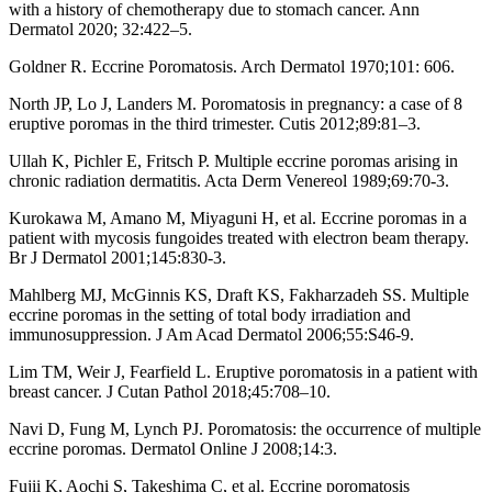
with a history of chemotherapy due to stomach cancer. Ann
Dermatol 2020; 32:422–5.
Goldner R. Eccrine Poromatosis. Arch Dermatol 1970;101: 606.
North JP, Lo J, Landers M. Poromatosis in pregnancy: a case of 8
eruptive poromas in the third trimester. Cutis 2012;89:81–3.
Ullah K, Pichler E, Fritsch P. Multiple eccrine poromas arising in
chronic radiation dermatitis. Acta Derm Venereol 1989;69:70-3.
Kurokawa M, Amano M, Miyaguni H, et al. Eccrine poromas in a
patient with mycosis fungoides treated with electron beam therapy.
Br J Dermatol 2001;145:830-3.
Mahlberg MJ, McGinnis KS, Draft KS, Fakharzadeh SS. Multiple
eccrine poromas in the setting of total body irradiation and
immunosuppression. J Am Acad Dermatol 2006;55:S46-9.
Lim TM, Weir J, Fearfield L. Eruptive poromatosis in a patient with
breast cancer. J Cutan Pathol 2018;45:708–10.
Navi D, Fung M, Lynch PJ. Poromatosis: the occurrence of multiple
eccrine poromas. Dermatol Online J 2008;14:3.
Fujii K, Aochi S, Takeshima C, et al. Eccrine poromatosis