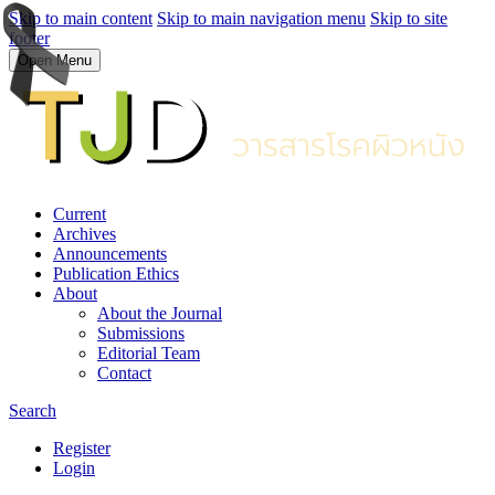
Skip to main content
Skip to main navigation menu
Skip to site
footer
Open Menu
Current
Archives
Announcements
Publication Ethics
About
About the Journal
Submissions
Editorial Team
Contact
Search
Register
Login