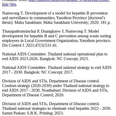
link=bbs
Namwong T. Development of a model for hepatitis B prevention
and surveillance in communities, Yasothon Province [doctoral’s
thesis]. Maha Sarakham: Maha Sarakham University; 2020. 181 p.
Thanapathomsinchai P, Duangkaew J, Namwong T. Model
development for hepatitis B and C prevention among waste sorting
employees in Local Government Organization, Yasothon province.
Dis Control J. 2021;47(3):531-41.
National AIDS Committee. Thailand national operational plan to
end AIDS 2023-2026. Bangkok: NC Concept; 2023.
National AIDS Committee. Thailand national strategy to end AIDS
2017 - 2030. Bangkok: NC Concept; 2017.
Division of AIDS and STIs, Department of Disease control.
Condom strategy (2020-2030) under Thailand national strategy to
end AIDS 2017 - 2030. Nonthaburi: Division of AIDS and STIs,
Department of Disease Control; 2020.
Division of AIDS and STIs, Department of Disease control.
Thailand national strategies to eliminate viral hepatitis 2022 - 2030.
Samut Prakan: S.B.K. Printing; 2023.