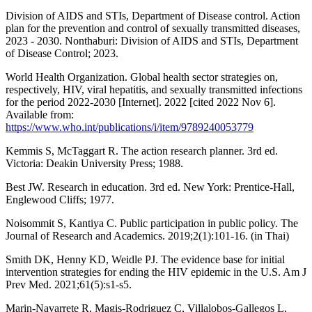
Division of AIDS and STIs, Department of Disease control. Action
plan for the prevention and control of sexually transmitted diseases,
2023 - 2030. Nonthaburi: Division of AIDS and STIs, Department
of Disease Control; 2023.
World Health Organization. Global health sector strategies on,
respectively, HIV, viral hepatitis, and sexually transmitted infections
for the period 2022-2030 [Internet]. 2022 [cited 2022 Nov 6].
Available from:
https://www.who.int/publications/i/item/9789240053779
Kemmis S, McTaggart R. The action research planner. 3rd ed.
Victoria: Deakin University Press; 1988.
Best JW. Research in education. 3rd ed. New York: Prentice-Hall,
Englewood Cliffs; 1977.
Noisommit S, Kantiya C. Public participation in public policy. The
Journal of Research and Academics. 2019;2(1):101-16. (in Thai)
Smith DK, Henny KD, Weidle PJ. The evidence base for initial
intervention strategies for ending the HIV epidemic in the U.S. Am J
Prev Med. 2021;61(5):s1-s5.
Marin-Navarrete R, Magis-Rodriguez C, Villalobos-Gallegos L,