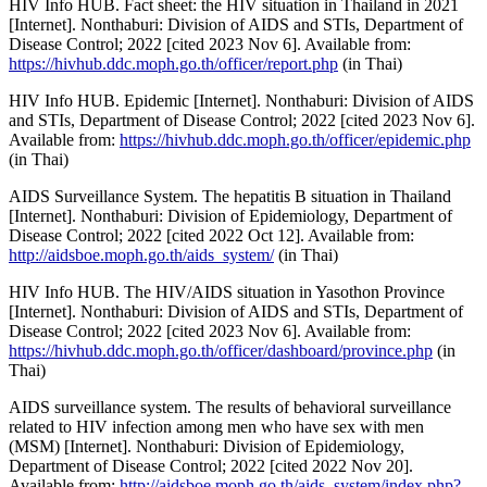
HIV Info HUB. Fact sheet: the HIV situation in Thailand in 2021
[Internet]. Nonthaburi: Division of AIDS and STIs, Department of
Disease Control; 2022 [cited 2023 Nov 6]. Available from:
https://hivhub.ddc.moph.go.th/officer/report.php
(in Thai)
HIV Info HUB. Epidemic [Internet]. Nonthaburi: Division of AIDS
and STIs, Department of Disease Control; 2022 [cited 2023 Nov 6].
Available from:
https://hivhub.ddc.moph.go.th/officer/epidemic.php
(in Thai)
AIDS Surveillance System. The hepatitis B situation in Thailand
[Internet]. Nonthaburi: Division of Epidemiology, Department of
Disease Control; 2022 [cited 2022 Oct 12]. Available from:
http://aidsboe.moph.go.th/aids_system/
(in Thai)
HIV Info HUB. The HIV/AIDS situation in Yasothon Province
[Internet]. Nonthaburi: Division of AIDS and STIs, Department of
Disease Control; 2022 [cited 2023 Nov 6]. Available from:
https://hivhub.ddc.moph.go.th/officer/dashboard/province.php
(in
Thai)
AIDS surveillance system. The results of behavioral surveillance
related to HIV infection among men who have sex with men
(MSM) [Internet]. Nonthaburi: Division of Epidemiology,
Department of Disease Control; 2022 [cited 2022 Nov 20].
Available from:
http://aidsboe.moph.go.th/aids_system/index.php?