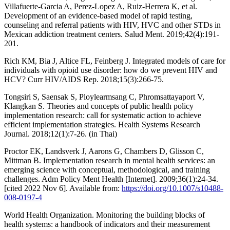
Villafuerte-Garcia A, Perez-Lopez A, Ruiz-Herrera K, et al.
Development of an evidence-based model of rapid testing,
counseling and referral patients with HIV, HVC and other STDs in
Mexican addiction treatment centers. Salud Ment. 2019;42(4):191-
201.
Rich KM, Bia J, Altice FL, Feinberg J. Integrated models of care for
individuals with opioid use disorder: how do we prevent HIV and
HCV? Curr HIV/AIDS Rep. 2018;15(3):266-75.
Tongsiri S, Saensak S, Ploylearmsang C, Phromsattayaport V,
Klangkan S. Theories and concepts of public health policy
implementation research: call for systematic action to achieve
efficient implementation strategies. Health Systems Research
Journal. 2018;12(1):7-26. (in Thai)
Proctor EK, Landsverk J, Aarons G, Chambers D, Glisson C,
Mittman B. Implementation research in mental health services: an
emerging science with conceptual, methodological, and training
challenges. Adm Policy Ment Health [Internet]. 2009;36(1):24-34.
[cited 2022 Nov 6]. Available from:
https://doi.org/10.1007/s10488-
008-0197-4
World Health Organization. Monitoring the building blocks of
health systems: a handbook of indicators and their measurement