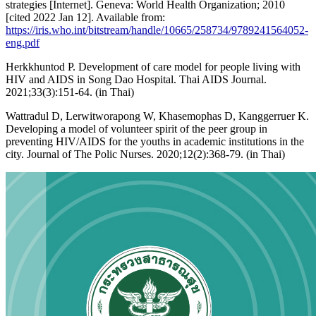
strategies [Internet]. Geneva: World Health Organization; 2010
[cited 2022 Jan 12]. Available from:
https://iris.who.int/bitstream/handle/10665/258734/9789241564052-
eng.pdf
Herkkhuntod P. Development of care model for people living with
HIV and AIDS in Song Dao Hospital. Thai AIDS Journal.
2021;33(3):151-64. (in Thai)
Wattradul D, Lerwitworapong W, Khasemophas D, Kanggerruer K.
Developing a model of volunteer spirit of the peer group in
preventing HIV/AIDS for the youths in academic institutions in the
city. Journal of The Polic Nurses. 2020;12(2):368-79. (in Thai)