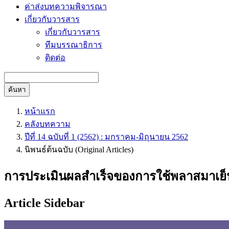
ค่าส่งบทความพิจารณา
เกี่ยวกับวารสาร
เกี่ยวกับวารสาร
ทีมบรรณาธิการ
ติดต่อ
ค้นหา
หน้าแรก
คลังบทความ
ปีที่ 14 ฉบับที่ 1 (2562) : มกราคม-มิถุนายน 2562
นิพนธ์ต้นฉบับ (Original Articles)
การประเมินผลสำเร็จของการใช้พลาสมาเย็
Article Sidebar