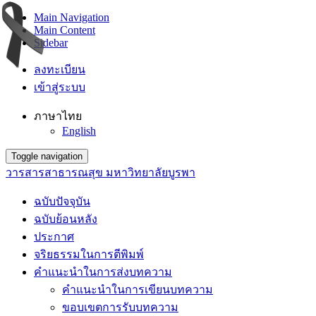
Main Navigation
Main Content
Sidebar
ลงทะเบียน
เข้าสู่ระบบ
ภาษาไทย
English
Toggle navigation
วารสารสาธารณสุข มหาวิทยาลัยบูรพา
ฉบับปัจจุบัน
ฉบับย้อนหลัง
ประกาศ
จริยธรรมในการตีพิมพ์
คำแนะนำในการส่งบทความ
คำแนะนำในการเขียนบทความ
ขอบเขตการรับบทความ