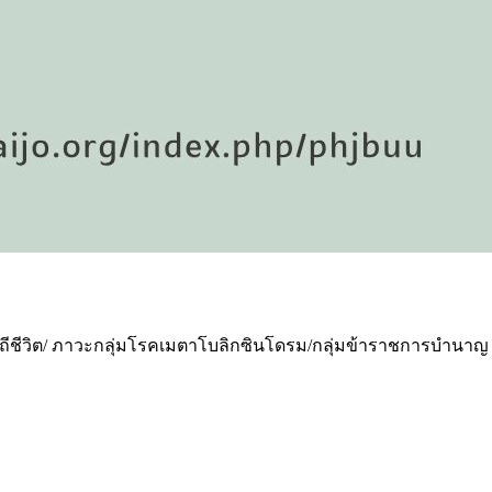
ชีวิต/ ภาวะกลุ่มโรคเมตาโบลิกซินโดรม/กลุ่มข้าราชการบำนาญ จ