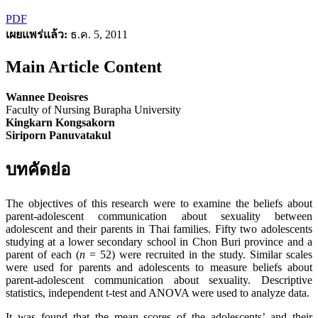
PDF
เผยแพร่แล้ว:
ธ.ค. 5, 2011
Main Article Content
Wannee Deoisres
Faculty of Nursing Burapha University
Kingkarn Kongsakorn
Siriporn Panuvatakul
บทคัดย่อ
The objectives
of this research were
to examine the beliefs about
parent-adolescent communication about sexuality between
adolescent and their parents in Thai families. Fifty two adolescents
studying at a lower secondary school in Chon Buri province and a
parent of each (
n
= 52) were recruited in the study. Similar scales
were used for parents and adolescents to measure beliefs about
parent-adolescent communication about sexuality. Descriptive
statistics, independent t-test and ANOVA were used to analyze data.
It was found that the mean scores of the adolescents’ and their