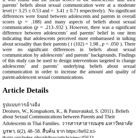
parents’ beliefs about sexual communication were at a moderate
level (
= 3.25 ± 0.53 and
= 3.41 ± 0.71 respectively). No significant
differences were found between adolescents and parents in overall
scores (
p
= .188) and many aspects of beliefs about sexual
communication (
p
= .213-.932 ). However, there was a significant
difference between adolescents’ and parents’ belief in one item
indicating that adolescents perceived more embarrassed in talking
about sexuality than their parents (
t
(102) = 1.98 ,
p
= .050 ). There
were no significant differences in beliefs about sexual
communication by adolescents’ and parents’ backgrounds. Findings
of this study can be used to design interventions targeted to change
adolescents’ and parents’ underlying beliefs about sexual
communication in order to increase the amount and quality of
parent-adolescent sexual communications.
Article Details
รูปแบบการอ้างอิง
Deoisres, W., Kongsakorn, K., & Panuvatakul, S. (2011). Beliefs
about Sexual Communications between Parents and Their
Adolescents in Thai Families.
วารสารสาธารณสุข มหาวิทยาลัย
บูรพา
,
6
(2), 48–58. สืบค้น จาก https://he02.tci-
thaijo.org/index.php/phjbuu/article/view/45623