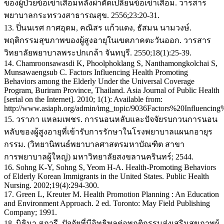
ของผู้ป่วยข้อเข่าเสื่อมหลังผ่าตัดเปลี่ยนข้อเข่าเสื่อม. วารสาร
พยาบาลกระทรวงสาธารณสุข. 2556;23:20-31.
13. ปิ่นนเรศ กาศอุดม, คณิสร แก้วแดง, ธัสมน นามวงษ์.
พฤติกรรมสุขภาพของผู้สูงอายุในเขตภาคตะวันออก. วารสาร
วิทยาลัยพยาบาลพระปกเกล้า จันทบุรี. 2550;18(1):25-39.
14. Chamroonsawasdi K, Phoolphoklang S, Nanthamongkolchai S,
Munsawaengsub C. Factors Influencing Health Promoting
Behaviors among the Elderly Under the Universal Coverage
Program, Buriram Province, Thailand. Asia Journal of Public Health
[serial on the Internet]. 2010; 1(1): Available from:
http://www.asiaph.org/admin/img_topic/9036Factors%20Influenci
15. วราภา แหลมเพชร. การนอนหลับและปัจจัยรบกวนการนอน
หลับของผู้สูงอายุที่เข้ารับการรักษาในโรงพยาบาลแผนกอายุร
กรรม. (วิทยานิพนธ์พยาบาลศาสตรมหาบัณฑิต สาขา
การพยาบาลผู้ใหญ่) มหาวิทยาลัยสงขลานครินทร์; 2544.
16. Sohng K-Y, Sohng S, Yeom H-A. Health-Promoting Behaviors
of Elderly Korean Immigrants in the United States. Public Health
Nursing. 2002;19(4):294-300.
17. Green L, Kreuter M. Health Promotion Planning : An Education
and Environment Approach. 2 ed. Toronto: May Field Publishing
Company; 1991.
18. นิธิมา สุภารี. ปัจจัยที่มีอิทธิพลต่อพฤติกรรมส่งเสริมสุขภาพผู้