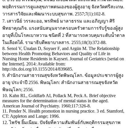
พฤติกรรมการดูแลสุขภาพตนเองของผู้สูงอายุ จังหวัดศรีสะเกษ.
วารสารวิจัยและพัฒนาระบบสุขภาพ. 2557;7(1):102-8.
7. เสาวนีย์ วรรละออ, พรทิพย์ มาลาธรรม และอภิญญา ศิริ
พิทยาคุณกิจ. แรงสนับสนุนจากครอบครัวตามการรับรู้ของผู้สูง
อายุที่เป็นโรคเบาหวาน ชนิดที่ 2 ที่สามารถควบคุมระดับนํ้าตาล
ในเลือดได้. รามาธิบดีพยาบาลสาร. 2555;18(3):372-88.
8. Senol V, Ünalan D, Soyuer F, and Argün M. The Relationship
between Health Promoting Behaviors and Quality of Life in
Nursing Home Residents in Kayseri. Journal of Geriatrics [serial on
the Internet]. 2014: Available from:
http://dx.doi.org/10.1155/2014/839685.
9. สำนักงานสาธารณสุขจังหวัดพิษณุโลก. ข้อมูลประชากรผู้สูง
อายุ ประจำปี 2556. พิษณุโลก: สำนักงานสาธารณสุขจังหวัด
พิษณุโลก; 2556.
10. Kahn RL, Goldfarb AI, Pollack M, Peck A. Brief objective
measures for the determination of mental status in the aged.
American Journal of Psychiatry. 1960;117:326-8.
11. Pender N. Health promotion in nursing practice. 3 ed. Stamford,
CT: Appleton and Lange; 1996.
12. ไพรัช ยิ้มเนียม. ปัจจัยที่ความสัมพันธ์กับพฤติกรรมสุขภาพ