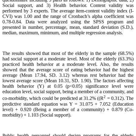
Social support, and 3) Health behavior. Content validity was
performed by 3 experts. The average item-content validity index (I-
CVI) was 1.00 and the range of Cronbach’s alpha coefficient was
0.78-0.84. Data were analyzed using the SPSS program and
presented in number, percentage, mean, standard deviation (S.D.),
median, maximum, minimum, and multiple regression analysis.
The results showed that most of the elderly in the sample (68.5%)
had social support at a moderate level. Most of the elderly (63.3%)
practiced health behavior at a moderate level. Also, the results
showed that the average score of eating behavior had the highest
average (Mean 17.94, SD. 3.12) whereas rest behavior had the
lowest average score (Mean 10.31, SD. 1.90). The factors affecting
health behavior (Y) at 0.05 (p<0.05) significance level were
education level, social support, being a member of a community, and
2
co-morbidity, which could be predicted at 31.2% ((R
= 0.312). The
predictive standard equation was Y = 31.075 + 7.052 (Education
level) + 0.920 (Being a member of a community) + 0.879 (Co-
morbidity) + 1.103 (Social support).
Public health personnel should design programs for the elderly