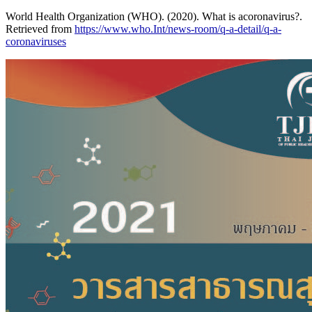
World Health Organization (WHO). (2020). What is acoronavirus?.
Retrieved from
https://www.who.Int/news-room/q-a-detail/q-a-
coronaviruses