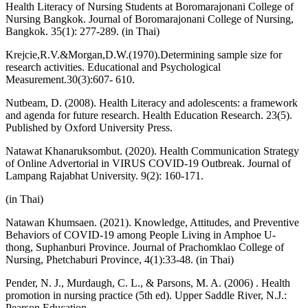
Health Literacy of Nursing Students at Boromarajonani College of
Nursing Bangkok. Journal of Boromarajonani College of Nursing,
Bangkok. 35(1): 277-289. (in Thai)
Krejcie,R.V.&Morgan,D.W.(1970).Determining sample size for
research activities. Educational and Psychological
Measurement.30(3):607- 610.
Nutbeam, D. (2008). Health Literacy and adolescents: a framework
and agenda for future research. Health Education Research. 23(5).
Published by Oxford University Press.
Natawat Khanaruksombut. (2020). Health Communication Strategy
of Online Advertorial in VIRUS COVID-19 Outbreak. Journal of
Lampang Rajabhat University. 9(2): 160-171.
(in Thai)
Natawan Khumsaen. (2021). Knowledge, Attitudes, and Preventive
Behaviors of COVID-19 among People Living in Amphoe U-
thong, Suphanburi Province. Journal of Prachomklao College of
Nursing, Phetchaburi Province, 4(1):33-48. (in Thai)
Pender, N. J., Murdaugh, C. L., & Parsons, M. A. (2006) . Health
promotion in nursing practice (5th ed). Upper Saddle River, N.J.:
Pearson Education.