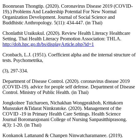
Boonruean Thongtip. (2020). Coronavirus Disease 2019 (COVID-
19).) Problems And Leadership Potential For New Normal
Organization Development. Journal of Social Science and
Buddhistic Anthropology. 5(11): 434-447. (in Thai)
Chonlathit Uraikukul. (2020). Review Health Literacy Healthcare
Setting. Thai Health Literacy Promotion Association: THLA.
http://doh.hpc.go.th/bs/displayArticle.php?id=1
Cronbach, L.J. (1951). Coefficient alpha and the internal structure of
tests. Psychometrika,
(3), 297-334.
Department of Disease Control. (2020). coronavirus disease 2019
(COVID-19). advice for people self defense. Department of Disease
Control. Ministry of Public Health. (in Thai)
Jongkolnee Tuicharoen, Nichakhan Wongprakhob, Krittakorn
Munsraket &Tidarat Nimkratoke. (2020). Management of the
COVID -19 in Primary Health Care Settings. Health Science
Journal Boromarajonani College of Nursing Sanpasitthiprasong.
4(3): 1-20. (in Thai)
Konkanok Lattanand & Chanpen Ninwatcharamanee. (2019).