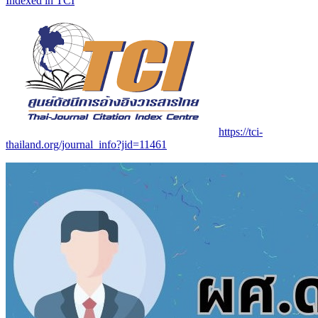
Indexed in TCI
https://tci-
thailand.org/journal_info?jid=11461