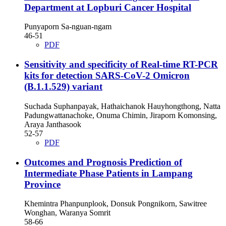
Department at Lopburi Cancer Hospital
Punyaporn Sa-nguan-ngam
46-51
PDF
Sensitivity and specificity of Real-time RT-PCR
kits for detection SARS-CoV-2 Omicron
(B.1.1.529) variant
Suchada Suphanpayak, Hathaichanok Hauyhongthong, Natta
Padungwattanachoke, Onuma Chimin, Jiraporn Komonsing,
Araya Janthasook
52-57
PDF
Outcomes and Prognosis Prediction of
Intermediate Phase Patients in Lampang
Province
Khemintra Phanpunplook, Donsuk Pongnikorn, Sawitree
Wonghan, Waranya Somrit
58-66