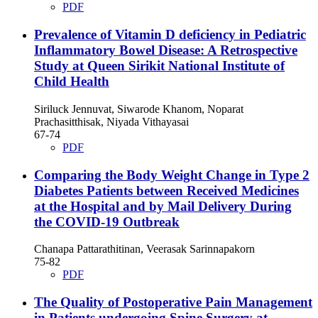
PDF
Prevalence of Vitamin D deficiency in Pediatric
Inflammatory Bowel Disease: A Retrospective
Study at Queen Sirikit National Institute of
Child Health
Siriluck Jennuvat, Siwarode Khanom, Noparat
Prachasitthisak, Niyada Vithayasai
67-74
PDF
Comparing the Body Weight Change in Type 2
Diabetes Patients between Received Medicines
at the Hospital and by Mail Delivery During
the COVID-19 Outbreak
Chanapa Pattarathitinan, Veerasak Sarinnapakorn
75-82
PDF
The Quality of Postoperative Pain Management
in Patients undergoing Spine Surgery at