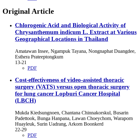
Original Article
Chlorogenic Acid and Biological Activity of
Chrysanthemum indicum L. Extract at Various
Geographical Locations in Thailand
Amatawan Insee, Ngampuk Tayana, Nongnaphat Duangdee,
Esthera Prateeptongkum
13-21
PDF
Cost-effectiveness of video-assisted thoracic
surgery (VATS) versus open thoracic surgery
for lung cancer Lopburi Cancer Hospital
(LBCH)
Mukda Kiedsungnoen, Chantana Chinnakorskul, Busarin
Padettook, Bunga Hanpana, Lawan Choeychom, Waraporn
Huayleuk, Surin Uadrang, Arkorn Boonkerd
22-29
PDF