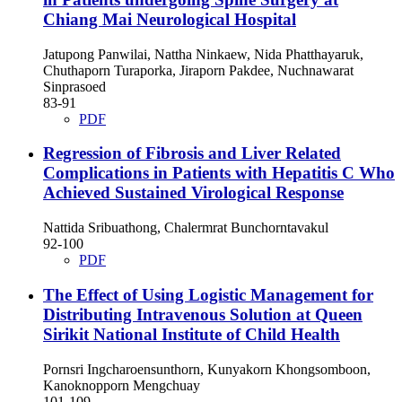
Chiang Mai Neurological Hospital
Jatupong Panwilai, Nattha Ninkaew, Nida Phatthayaruk,
Chuthaporn Turaporka, Jiraporn Pakdee, Nuchnawarat
Sinprasoed
83-91
PDF
Regression of Fibrosis and Liver Related
Complications in Patients with Hepatitis C Who
Achieved Sustained Virological Response
Nattida Sribuathong, Chalermrat Bunchorntavakul
92-100
PDF
The Effect of Using Logistic Management for
Distributing Intravenous Solution at Queen
Sirikit National Institute of Child Health
Pornsri Ingcharoensunthorn, Kunyakorn Khongsomboon,
Kanoknopporn Mengchuay
101-109