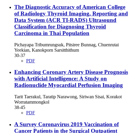
The Diagnostic Accuracy of American College
of Radiology Thyroid Imaging, Reporting and
Data System (ACR TI-RADS) Ultrasound
Classification for Diagnosing Thyroid
Carcinoma in Thai Population
Pichayapa Tribumrungsuk, Pitsiree Bunnag, Chuenrutai
Yeekian, Kanokporn Sarsitthithum
30-37
PDF
Enhancing Coronary Artery Disease Prognosis
with Artificial Intelligence: A Study on
Radionuclide Myocardial Perfusion Imaging
Tarit Taerakul, Taratip Narawong, Siriwan Sisai, Korakot
Worratammongkol
38-45
PDF
A Survey Coronavirus 2019 Vaccination of
Cancer Patients in the Surgical Outpatient