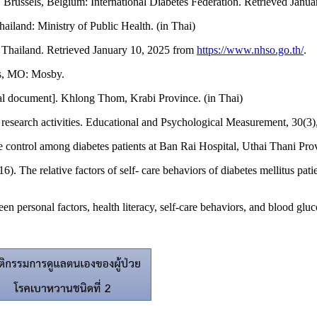
. Brussels, Belgium: International Diabetes Federation. Retrieved Janu
ailand: Ministry of Public Health. (in Thai)
n Thailand. Retrieved January 10, 2025 from
https://www.nhso.go.th/
.
uis, MO: Mosby.
al document]. Khlong Thom, Krabi Province. (in Thai)
 research activities. Educational and Psychological Measurement, 30(3
se control among diabetes patients at Ban Rai Hospital, Uthai Thani Pr
 The relative factors of self- care behaviors of diabetes mellitus pati
n personal factors, health literacy, self-care behaviors, and blood glu