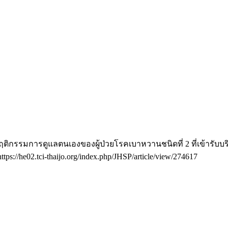
ับพฤติกรรมการดูแลตนเองของผู้ป่วยโรคเบาหวานชนิดที่ 2 ที่เข้ารั
ttps://he02.tci-thaijo.org/index.php/JHSP/article/view/274617