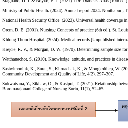
Magliano, D. J. & Boyko, E. J. (2021). IDF Diabetes Atlas (10th ed.)
Ministry of Public Health. (2024). Annual report 2024. Nonthaburi, Th
National Health Security Office. (2023). Universal health coverage i
Orem, D. E. (2001). Nursing: Concepts of practice (6th ed.). St. Lo
Khlong Thom Hospital. (2024). Medical records [Unpublished intern
Krejcie, R. V., & Morgan, D. W. (1970). Determining sample size for
Watthanachot, S. (2010). Knowledge, attitude, and practices in disea
Sasiwimonluk, K., Surat, S., Khruachak, K., & Mongkolthep, W. (2016).
Community Development and Quality of Life, 4(2), 297–307.
Sukwatsana, Y., Sikhaw, O., & Kasipol, T. (2021). Relationship betwee
Boromarajonani College of Nursing Surin, 11(1), 52–65.