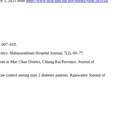
ary 5, 2025 from
https://www.ncbi.nlm.nih.gov/books/NBK581934/
), 607–610.
ovince. Mahasarakham Hospital Journal, 7(2), 69–77.
ents in Mae Chan District, Chiang Rai Province. Journal of
cose control among type 2 diabetes patients. Rajawadee Journal of