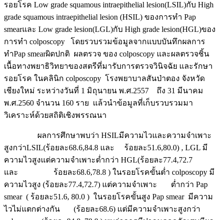
รอยโรค Low grade squamous intraepithelial lesion(LSIL)กับ High
grade squamous intraepithelial lesion (HSIL) ของการทำ Pap
smearและ Low grade lesion(LGL)กับ High grade lesion(HGL)ของ
การทำ colposcopy โดยรวบรวมข้อมูลจากแบบบันทึกผลการ
ทำPap smearผิดปกติ ผลตรวจ ของ colposcopy และผลตรวจชิ้น
เนื้อทางพยาธิวิทยาของสตรีที่มารับการตรวจวินิจฉัย และรักษา
รอยโรค ในคลินิก colposcopy โรงพยาบาลสันป่าตอง จังหวัด
เชียงใหม่ ระหว่างวันที่ 1 มิถุนายน พ.ศ.2557 ถึง 31 มีนาคม
พ.ศ.2560 จำนวน 160 ราย แล้วนำข้อมูลที่เก็บรวบรวมมา
วิเคราะห์ด้วยสถิติเชิงพรรณนา
ผลการศึกษาพบว่า HSILมีความไวและความจำเพาะ
สูงกว่าLSIL(ร้อยละ68.6,84.8 และ ร้อยละ51.6,80.0) , LGL มี
ความไวสูงแต่ความจำเพาะต่ำกว่า HGL(ร้อยละ77.4,72.7
และ ร้อยละ68.6,78.8 ) ในรอยโรคขั้นต่ำ colposcopy มี
ความไวสูง (ร้อยละ77.4,72.7) แต่ความจำเพาะ ต่ำกว่า Pap
smear ( ร้อยละ51.6, 80.0 ) ในรอยโรคขั้นสูง Pap smear มีความ
ไวไม่แตกต่างกัน (ร้อยละ68.6) แต่มีความจำเพาะสูงกว่า