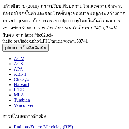
แก้วเขียว ว. (2018). การเปรียบเทียบความไวและความจำเพาะ
ต่อรอยโรคขั้นต่ำและรอยโรคขั้นสูงของปากมดลูกระหว่างการ
ตรวจ Pap smearกับการตรวจ colposcopyโดยยืนยันด้วยผลการ
ตรวจพยาธิวิทยา.
วารสารสาธารณสุขล้านนา
,
14
(1), 23–34.
สืบค้น จาก https://he02.tci-
thaijo.org/index.php/LPHJ/article/view/158741
รูปแบบการอ้างอิงเพิ่มเติม
ACM
ACS
APA
ABNT
Chicago
Harvard
IEEE
MLA
Turabian
Vancouver
ดาวน์โหลดการอ้างอิง
Endnote/Zotero/Mendeley (RIS)