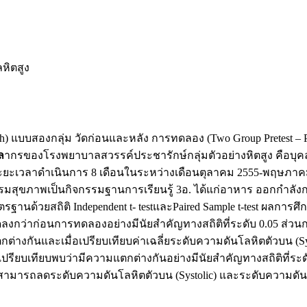
หิตสูง
arch) แบบสองกลุ่ม วัดก่อนและหลัง การทดลอง (Two Group Pretest –
ล
ากรของโรงพยาบาลสวรรค์ประชารักษ์กลุ่มตัวอย่างหิตสูง คือบุค
 ระยะเวลาดำเนินการ 8 เดือนในระหว่างเดือนตุลาคม 2555-พฤษภาค
รมสุขภาพเป็นกิจกรรมฐานการเรียนรู้ 3อ. ได้แก่อาหาร ออกกำลัง
นมาตรฐานด้วยสถิติ Independent t- testและPaired Sample t-test 
ี่ยลดลงกว่าก่อนการทดลองอย่างมีนัยสำคัญทางสถิติที่ระดับ 0.05 ส
ตกต่างกันและเมื่อเปรียบเทียบค่าเฉลี่ยระดับความดันโลหิตตัวบน (Sys
รียบเทียบพบว่ามีความแตกต่างกันอย่างมีนัยสำคัญทางสถิติที่ระ
ามารถลดระดับความดันโลหิตตัวบน (Systolic) และระดับความดันโลหิ