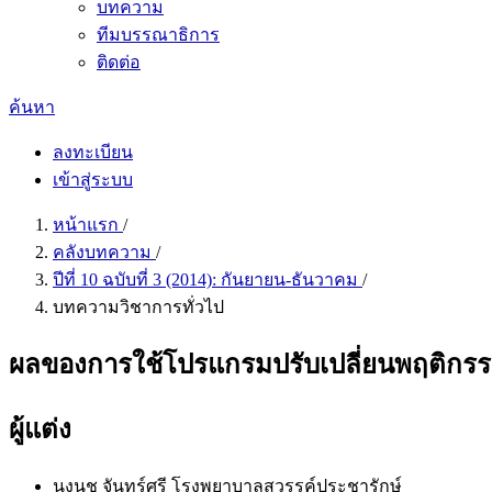
บทความ
ทีมบรรณาธิการ
ติดต่อ
ค้นหา
ลงทะเบียน
เข้าสู่ระบบ
หน้าแรก
/
คลังบทความ
/
ปีที่ 10 ฉบับที่ 3 (2014): กันยายน-ธันวาคม
/
บทความวิชาการทั่วไป
ผลของการใช้โปรแกรมปรับเปลี่ยนพฤติกรรม
ผู้แต่ง
นงนุช จันทร์ศรี
โรงพยาบาลสวรรค์ประชารักษ์