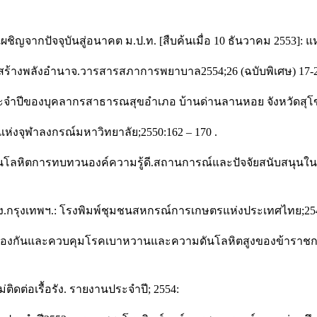
จากปัจจุบันสู่อนาคต ม.ป.ท. [สืบค้นเมื่อ 10 ธันวาคม 2553]: แหล่
สร้างพลังอำนาจ.วารสารสภาการพยาบาล2554;26 (ฉบับพิเศษ) 17-2
ระจำปีของบุคลากรสาธารณสุขอำเภอ บ้านด่านลานหอย จังหวัดสุโข
แห่งจุฬาลงกรณ์มหาวิทยาลัย;2550:162 – 170 .
ันโลหิตการทบทวนองค์ความรู้ดี.สถานการณ์และปัจจัยสนับสนุนใ
.กรุงเทพฯ.: โรงพิมพ์ชุมชนสหกรณ์การเกษตรแห่งประเทศไทย;2542
ป้องกันและควบคุมโรคเบาหวานและความดันโลหิตสูงของข้าราชก
ิดต่อเรื้อรัง. รายงานประจำปี; 2554: