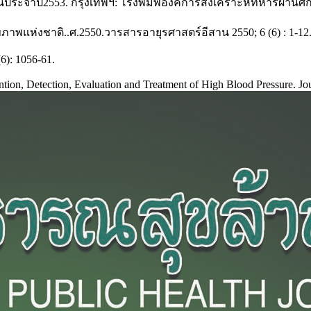
จำปี2553. กรุงเทพฯ: โรงพิมพ์องค์การสงเคราะห์ทหารผ่านศึกใ
าพแห่งชาติ..ศ.2550.วารสารอายุรศาสตร์อีสาน 2550; 6 (6) : 1-12
6): 1056-61.
ntion, Detection, Evaluation and Treatment of High Blood Pressure. Jo