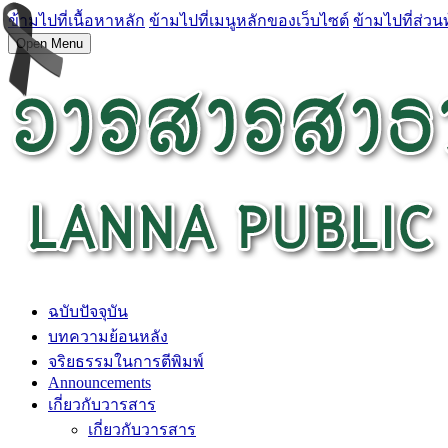
ข้ามไปที่เนื้อหาหลัก
ข้ามไปที่เมนูหลักของเว็บไซต์
ข้ามไปที่ส่วน
Open Menu
ฉบับปัจจุบัน
บทความย้อนหลัง
จริยธรรมในการตีพิมพ์
Announcements
เกี่ยวกับวารสาร
เกี่ยวกับวารสาร