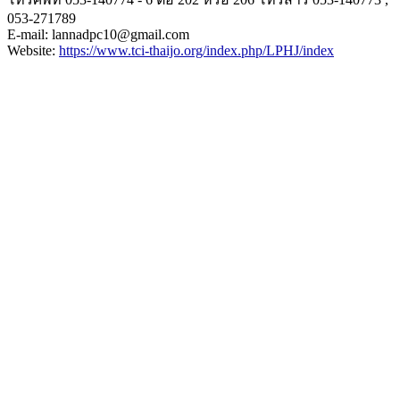
053-271789
E-mail: lannadpc10@gmail.com
Website:
https://www.tci-
thaijo.org/index.php/LPHJ/
index