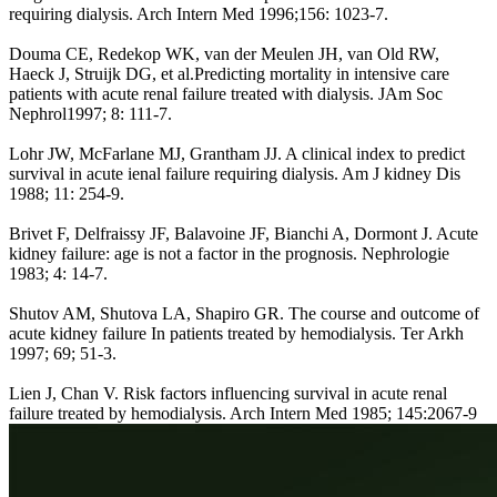
requiring dialysis. Arch Intern Med 1996;156: 1023-7.
Douma CE, Redekop WK, van der Meulen JH, van Old RW,
Haeck J, Struijk DG, et al.Predicting mortality in intensive care
patients with acute renal failure treated with dialysis. JAm Soc
Nephrol1997; 8: 111-7.
Lohr JW, McFarlane MJ, Grantham JJ. A clinical index to predict
survival in acute ienal failure requiring dialysis. Am J kidney Dis
1988; 11: 254-9.
Brivet F, Delfraissy JF, Balavoine JF, Bianchi A, Dormont J. Acute
kidney failure: age is not a factor in the prognosis. Nephrologie
1983; 4: 14-7.
Shutov AM, Shutova LA, Shapiro GR. The course and outcome of
acute kidney failure In patients treated by hemodialysis. Ter Arkh
1997; 69; 51-3.
Lien J, Chan V. Risk factors influencing survival in acute renal
failure treated by hemodialysis. Arch Intern Med 1985; 145:2067-9