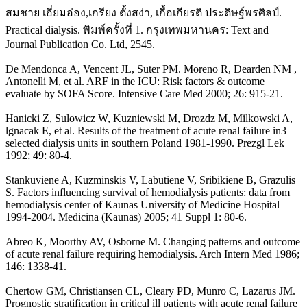
สมชาย เอี่ยมอ่อง,เกรียง ตั้งสง่า, เกื้อเกียรติ ประดิษฐ์พรศิลป์.
Practical dialysis. พิมพ์ครั้งที่ 1. กรุงเทพมหานคร: Text and
Journal Publication Co. Ltd, 2545.
De Mendonca A, Vencent JL, Suter PM. Moreno R, Dearden NM ,
Antonelli M, et al. ARF in the ICU: Risk factors & outcome
evaluate by SOFA Score. Intensive Care Med 2000; 26: 915-21.
Hanicki Z, Sulowicz W, Kuzniewski M, Drozdz M, Milkowski A,
lgnacak E, et al. Results of the treatment of acute renal failure in3
selected dialysis units in southern Poland 1981-1990. Prezgl Lek
1992; 49: 80-4.
Stankuviene A, Kuzminskis V, Labutiene V, Sribikiene B, Grazulis
S. Factors influencing survival of hemodialysis patients: data from
hemodialysis center of Kaunas University of Medicine Hospital
1994-2004. Medicina (Kaunas) 2005; 41 Suppl 1: 80-6.
Abreo K, Moorthy AV, Osborne M. Changing patterns and outcome
of acute renal failure requiring hemodialysis. Arch Intern Med 1986;
146: 1338-41.
Chertow GM, Christiansen CL, Cleary PD, Munro C, Lazarus JM.
Prognostic stratification in critical ill patients with acute renal failure