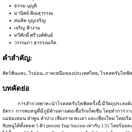
ธรรม บุญติ
มานิตย์ พิณสุวรรณ
สมคิด บุญเจริญ
เจริญ ฟ้างาม
ทวีศักดิ์ ศรีวงศ์พันธ์
วรรณภา สุวรรณเกิด
คำสำคัญ:
สัตว์ฟันแทะ, ไรอ่อน, ภาคเหนือของประเทศไทย, โรคสครับไทฟั
บทคัดย่อ
การสำรวจพาหะนำโรคสครับไทฟัสครั้งนี้ มีวัตถุประสงค์เพื่อท
อัตรา การพบหนูที่มีภูมิต้านทานต่อเชื้อริกเก็ตเซีย โดยทำการวางกร
แม่ฮ่องสอน ลำพูน ลำปาง เชียงราย พะเยา และเชียงใหม่ โดยเริ่
จับหนูได้ทั้งหมด 5 ตัว percent Trap Success เท่ากับ 1.51 โดยร้อยละ