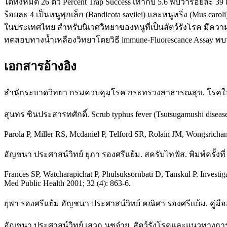
ได้ทั้งหมด 26 ตัว Percent Trap Success เท่ากับ 5.6 พบว่าร้อยละ 39
ร้อยละ 4 เป็นหนูพุกเล็ก (Bandicota savilei) และหนูหริ่ง (Mus 
ในประเทศไทย สำหรับนิเวศวิทยาของหนูที่เป็นสัตว์รังโรค มีความห
ทดสอบทางน้ำเหลืองวิทยาโดยวิธี immune-Fluorescance Assay พบว่า
เอกสารอ้างอิง
สำนักระบาดวิทยา กรมควบคุมโรค กระทรวงสาธารณสุข. โรคในระบบเฝ้
สุนทร ซินประสารทศักดิ์. Scrub typhus fever (Tsutsugamushi disease
Parola P, Miller RS, Mcdaniel P, Telford SR, Rolain JM, Wongsrichana
อัญชนา ประศาสน์วิทย์ ยุภา รองศรีแย้ม. สครับไทฟัส. พิมพ์ครั้ง
Frances SP, Watcharapichat P, Phulsuksornbati D, Tanskul P. Investigat
Med Public Health 2001; 32 (4): 863-6.
ยุพา รองศรีแย้ม อัญชนา ประศาสน์วิทย์ คณิศา รองศรีแย้ม. คู่ม
อัญชนา ประศาสน์วิทย์ เสวก นุชจ๋าย. สัตว์รังโรคและแนวทางการส