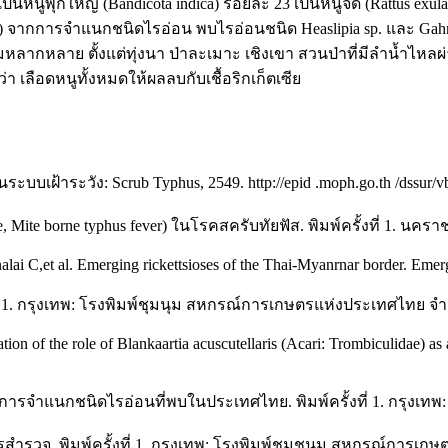
 เป็นหนูพุกใหญ่ (Bandicota indica) ร้อยละ 23 เป็นหนูจี๊ด (Rattus exu
caroli) จากการจำแนกชนิดไรอ่อน พบไรอ่อนชนิด Heaslipia sp. และ Ga
ลากหลาย ตั้งแต่ทุ่งนา ป่าละเมาะ เชิงเขา สวนป่าที่มีลำน้ำไหลผ่า
 เลือดหนูทั้งหมดให้ผลลบกับเชื้อริกเก็ตเซีย
าระวัง: Scrub Typhus, 2549. http://epid .moph.go.th /dssur/vb
, Mite borne typhus fever) ในโรคสครับทัยฟัส. พิมพ์ครั้งที่ 1. นคราช
lai C,et al. Emerging rickettsioses of the Thai-Myanrnar border. Emerg
ที่ 1. กรุงเทพ: โรงพิมพ์ชุมนุม สหกรณ์การเกษตรแห่งประเทศไทย จำก
ion of the role of Blankaartia acuscutellaris (Acari: Trombiculidae) as 
ือการจำแนกชนิดไรอ่อนที่พบในประเทศไทย. พิมพ์ครั้งที่ 1. กรุงเ
ำรวจ. พิมพ์ครั้งที่ 1. กรุงเทพ: โรงพิมพ์ชุมชนุม สหกรณ์การเกษ