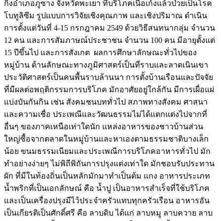
กิ่งอำเภอภูซาง จังหวัดพะเยา ที่บริโภคเนื้อเก้งแล้วป่วยเป็นโรค
โบทูลิซึม รูปแบบการวิจัยเชิงคุณภาพ และเชิงปริมาณ ดำเนิน
การตั้งแต่วันที่ 4-15 กรกฎาคม 2549 ด้วยวิธีสนทนากลุ่ม จำนวน
12 คน และการสัมภาษณ์ประชาชน จำนวน 100 คน มีอายุตั้งแต่
15 ปีขึ้นไป และการสังเกต ผลการศึกษาลักษณะทั่วไปของ
หมู่บ้าน ด้านลักษณะทางภูมิศาสตร์เป็นที่ราบและลาดเนินเขา
ประวัติศาสตร์เป็นคนพื้นราบล้านนา การตั้งบ้านเรือนและปัจจัย
ที่มีผลต่อพฤติกรรมการบริโภค มักอาศัยอยู่ใกล้กัน มีการเผื่อแผ่
แบ่งบันกันกิน เช่น สังคมชนบททั่วไป สภาพทางสังคม ศาสนา
และความเชื่อ ประเพณีและวัฒนธรรมไม่ได้แตกแต่งไปจากที่
อื่นๆ ของภาคเหนือเท่าใดนัก แหล่งอาหารของชาวบ้านส่วน
ใหญ่ซื้อจากตลาดในหมู่บ้านและหาเองตามธรรมชาติบางเล็ก
น้อย ขนมธรรมเนียมและประเพณีการบริโภคอาหารทั่วไป มัก
ทำอย่างง่ายๆ ไม่พิถีพิถันการปรุงแต่งเท่าใด มักชอบรับประทาน
ผัก ที่มีในท้องถิ่นเป็นหลักมักมาทำเป็นต้ม แกง อาหารประเภท
น้ำพริกที่เป็นเอกลักษณ์ คือ น้ำปู เป็นอาหารสำเร็จที่ใช้บริโภค
และเป็นเครื่องปรุงมีไว้ประจำครัวแทบทุกครัวเรือน อาหารอัน
เป็นเกียรติเป็นศักดิ์ศรี คือ ลาบดิบ ได้แก่ ลาบหมู ลาบควาย ลาบ