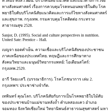
ทวีทอง หงส์วิวัฒน์. บริโภคนิสัย แนวคิด และแนวทางการวิจัย
ทางสังคมศาสตร์ เรื่องการควบคุมโรคหนอนพยาธิในตับ โรค
พยาธิใบตับบริโภคนิสัยแนวคิดและการแก้ไขทางสังคมศาสตร์
และสุขภาพ. กรุงเทพ. กรมควบคุมโรคติดต่อ กระทรวง
สาธารณสุข 2528.
Sanjor, D. (1995). Social and culture perspectives in nutrition.
United Sate: Prentice – Hall.
เบญจา ยอดคำเย็น. ความเชื่อและบริโภคนิสัยของประชาชน
ภาคเหนือของประเทศไทย. ทฤษฎีและการศึกษาทาง
สังคมวิทยาและมนุษย์วิทยากรแพทย์: โอเดียนสโตร์:
กรุงเทพ.2529.
อารี วัลยะเสวี. (บรรณาธิการ). โรคโภชนาการ เล่ม 2.
กรุงเทพฯ: ประชาช่างจำกัด.
เทพินทร์ คุณโลก. บริโภคนิสัยกับการเป็นโรคพยาธิใบไม้ตับ
ของประชาชนบ้านแม่ขานหลังถ้ำ ตำบลสองแคว อำเภอ
จอมทอง จังหวัดเชียงใหม่ วิทยานิพนธ์สาธารณสุขศาสตร์ มหา