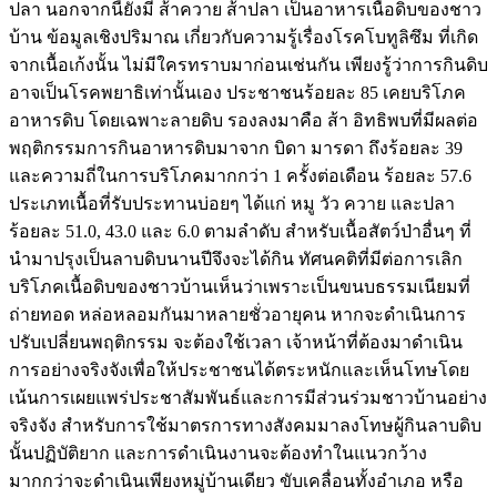
ปลา นอกจากนี้ยังมี ส้าควาย ส้าปลา เป็นอาหารเนื้อดิบของชาว
บ้าน ข้อมูลเชิงปริมาณ เกี่ยวกับความรู้เรื่องโรคโบทูลิซึม ที่เกิด
จากเนื้อเก้งนั้น ไม่มีใครทราบมาก่อนเช่นกัน เพียงรู้ว่าการกินดิบ
อาจเป็นโรคพยาธิเท่านั้นเอง ประชาชนร้อยละ 85 เคยบริโภค
อาหารดิบ โดยเฉพาะลายดิบ รองลงมาคือ ส้า อิทธิพบที่มีผลต่อ
พฤติกรรมการกินอาหารดิบมาจาก บิดา มารดา ถึงร้อยละ 39
และความถี่ในการบริโภคมากกว่า 1 ครั้งต่อเดือน ร้อยละ 57.6
ประเภทเนื้อที่รับประทานบ่อยๆ ได้แก่ หมู วัว ควาย และปลา
ร้อยละ 51.0, 43.0 และ 6.0 ตามลำดับ สำหรับเนื้อสัตว์ป่าอื่นๆ ที่
นำมาปรุงเป็นลาบดิบนานปีจึงจะได้กิน ทัศนคติที่มีต่อการเลิก
บริโภคเนื้อดิบของชาวบ้านเห็นว่าเพราะเป็นขนบธรรมเนียมที่
ถ่ายทอด หล่อหลอมกันมาหลายชั่วอายุคน หากจะดำเนินการ
ปรับเปลี่ยนพฤติกรรม จะต้องใช้เวลา เจ้าหน้าที่ต้องมาดำเนิน
การอย่างจริงจังเพื่อให้ประชาชนได้ตระหนักและเห็นโทษโดย
เน้นการเผยแพร่ประชาสัมพันธ์และการมีส่วนร่วมชาวบ้านอย่าง
จริงจัง สำหรับการใช้มาตรการทางสังคมมาลงโทษผู้กินลาบดิบ
นั้นปฏิบัติยาก และการดำเนินงานจะต้องทำในแนวกว้าง
มากกว่าจะดำเนินเพียงหมู่บ้านเดียว ขับเคลื่อนทั้งอำเภอ หรือ