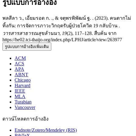
รูปแบบการอ้างอิง
พลสีลา ว., เอี่ยมรอด ก. ., & จตุพรพิพัฒน์ ฐ. . (2023). คนตากไม่
ทิ้งกัน: การจัดการภาวะวิกฤตรับผู้ป่วยโควิด 19 กลับบ้าน .
วารสารสาธารณสุขล้านนา
,
19
(2), 117–128. สืบค้น จาก
https://he02.tci-thaijo.org/index.php/LPHJ/article/view/263977
รูปแบบการอ้างอิงเพิ่มเติม
ACM
ACS
APA
ABNT
Chicago
Harvard
IEEE
MLA
Turabian
Vancouver
ดาวน์โหลดการอ้างอิง
Endnote/Zotero/Mendeley (RIS)
BibTeX