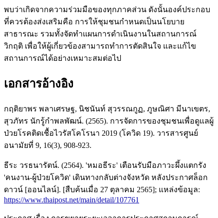
พบว่าเกิดจากความร่วมมือของทุกภาคส่วน ดังนั้นองค์ประกอบ
ที่ควรต้องส่งเสริมคือ การให้ชุมชนกำหนดเป็นนโยบาย
สาธารณะ รวมทั้งจัดทำแผนการดำเนินงานในสถานการณ์
วิกฤติ เพื่อให้ผู้เกี่ยวข้องสามารถทำการตัดสินใจ และแก้ไข
สถานการณ์ได้อย่างเหมาะสมต่อไป
เอกสารอ้างอิง
กฤติยาพร พลาเศรษฐ, นิชนันท์ สุวรรณกูฏ, ภูษณิศา มีนาเขตร,
สุวภัทร นักรู้กำพลพัฒน์. (2565). การจัดการของชุมชนเพื่อดูแลผู้
ป่วยโรคติดเชื้อไวรัสโคโรนา 2019 (โควิด 19). วารสารศูนย์
อนามัยที่ 9, 16(3), 908-923.
ธีระ วรธนารัตน์. (2564). 'หมอธีระ' เตือนรับมือภาวะผึ้งแตกรัง
'คนงาน-ผู้ป่วยโควิด' เดินทางกลับต่างจังหวัด หลังประกาศล็อก
ดาวน์ [ออนไลน์]. [สืบค้นเมื่อ 27 ตุลาคม 2565]; แหล่งข้อมูล:
https://www.thaipost.net/main/detail/107761