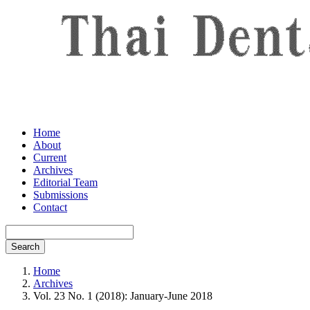
Home
About
Current
Archives
Editorial Team
Submissions
Contact
Search
Home
Archives
Vol. 23 No. 1 (2018): January-June 2018