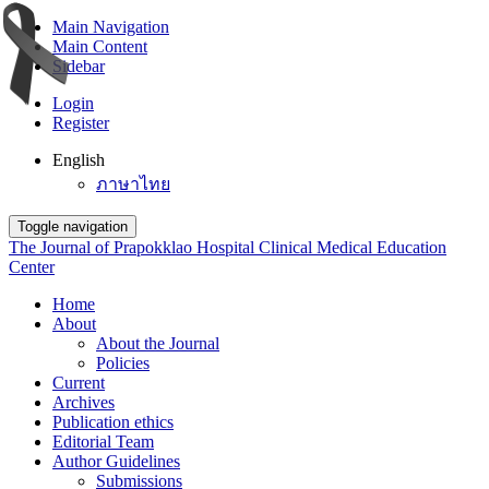
Main Navigation
Main Content
Sidebar
Login
Register
English
ภาษาไทย
Toggle navigation
The Journal of Prapokklao Hospital Clinical Medical Education
Center
Home
About
About the Journal
Policies
Current
Archives
Publication ethics
Editorial Team
Author Guidelines
Submissions