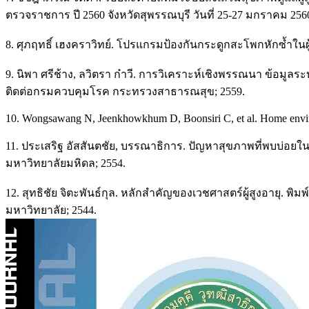
ตรวจราชการ ปี 2560 จังหวัดสุพรรณบุรี วันที่ 25-27 มกราคม 2560. 
8. ศุภฤทธิ์ เฮงคราวิทย์. โปรแกรมป้องกันกระดูกสะโพกหักซ้ำในผู
9. นิพา ศรีช้าง, ลวิตรา ก๋าวี. การวิเคราะห์เชิงพรรณนา ข้อมูลระ
ติดต่อกรมควบคุมโรค กระทรวงสาธารณสุข; 2559.
10. Wongsawang N, Jeenkhowkhum D, Boonsiri C, et al. Home environme
11. ประเสริฐ อัสสันตชัย, บรรณาธิการ. ปัญหาสุขภาพที่พบบ่อยใน
มหาวิทยาลัยมหิดล; 2554.
12. สุทธิชัย จิตะพันธ์กุล. หลักสำคัญของเวชศาสตร์ผู้สูงอายุ. 
มหาวิทยาลัย; 2544.