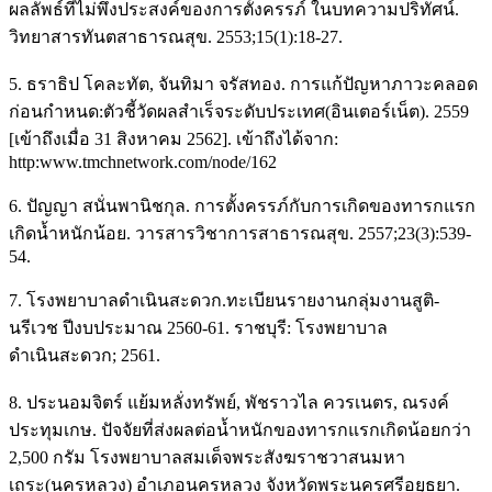
ผลลัพธ์ที่ไม่พึงประสงค์ของการตั้งครรภ์ ในบทความปริทัศน์.
วิทยาสารทันตสาธารณสุข. 2553;15(1):18-27.
5. ธราธิป โคละทัต, จันทิมา จรัสทอง. การแก้ปัญหาภาวะคลอด
ก่อนกำหนด:ตัวชี้วัดผลสำเร็จระดับประเทศ(อินเตอร์เน็ต). 2559
[เข้าถึงเมื่อ 31 สิงหาคม 2562]. เข้าถึงได้จาก:
http:www.tmchnetwork.com/node/162
6. ปัญญา สนั่นพานิชกุล. การตั้งครรภ์กับการเกิดของทารกแรก
เกิดน้ำหนักน้อย. วารสารวิชาการสาธารณสุข. 2557;23(3):539-
54.
7. โรงพยาบาลดำเนินสะดวก.ทะเบียนรายงานกลุ่มงานสูติ-
นรีเวช ปีงบประมาณ 2560-61. ราชบุรี: โรงพยาบาล
ดำเนินสะดวก; 2561.
8. ประนอมจิตร์ แย้มหลั่งทรัพย์, พัชราวไล ควรเนตร, ณรงค์
ประทุมเกษ. ปัจจัยที่ส่งผลต่อน้ำหนักของทารกแรกเกิดน้อยกว่า
2,500 กรัม โรงพยาบาลสมเด็จพระสังฆราชวาสนมหา
เถระ(นครหลวง) อำเภอนครหลวง จังหวัดพระนครศรีอยุธยา.