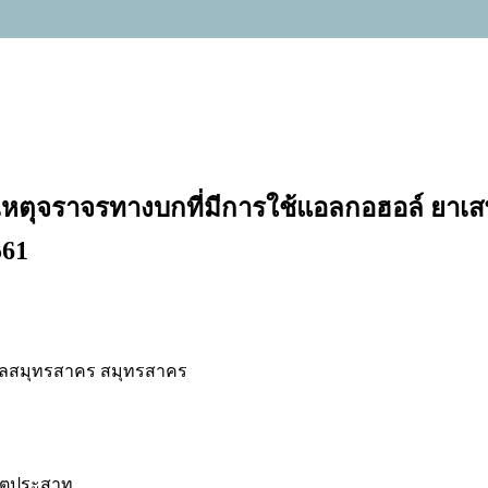
บัติเหตุจราจรทางบกที่มีการใช้แอลกอฮอล์ ยา
561
บาลสมุทรสาคร สมุทรสาคร
อจิตประสาท