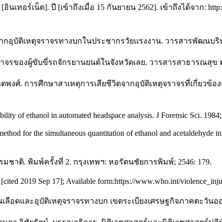
ร์เน็ต]. ปี [เข้าถึงเมื่อ 15 กันยายน 2562]. เข้าถึงได้จาก: http
บจากอุบัติเหตุจราจรทางบกในประชากรวัยแรงงาน. วารสารพัฒนบริหา
ตุจราจรของผู้ขับขี่รถจักรยานยนต์ในจังหวัดเลย. วารสารสาธารณสุข ม
น์สถิตพงศ์. การศึกษาสาเหตุการเสียชีวิตจากอุบัติเหตุจราจรที่เก
ity of ethanol in automated headspace analysis. J Forensic Sci. 1984;
thod for the simultaneous quantitation of ethanol and acetaldehyde in 
มชาติ. พิมพ์ครั้งที่ 2. กรุงเทพฯ: หอรัตนชัยการพิมพ์; 2546: 179.
 [cited 2019 Sep 17]; Available form:https://www.who.int/violence_inju
เลือดและอุบัติเหตุจราจรทางบก เขตระเบียงเศรษฐกิจภาคตะวันออก ป