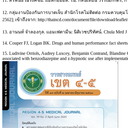
11. สิริพันธ์ ณรงค์ชัย. แอลกอฮอล์. ใน: กลิ่นเทียน วรรณภักตร์, ก
12. กลุ่มงานป้องกันการบาดเจ็บ สำนักโรคไม่ติดต่อ กรมควบคุมโรค
2562]; เข้าถึงจาก: http://thaincd.com/document/file/download/leafl
13. อานนท์ จำลองกุล. แอมเฟตามีน: นิติเวชปริทัศน์. Chula Med J 2
14. Couper FJ, Logan BK. Drugs and human performance fact sheets
15. Ludivine Orriols, Audrey Luxcey, Benjamin Contrand, Blandine 
associated with benzodiazepine and z-hypnotic use after implementati