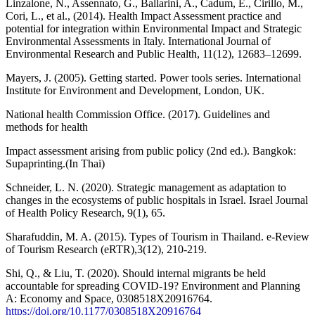
Linzalone, N., Assennato, G., Ballarini, A., Cadum, E., Cirillo, M.,
Cori, L., et al., (2014). Health Impact Assessment practice and
potential for integration within Environmental Impact and Strategic
Environmental Assessments in Italy. International Journal of
Environmental Research and Public Health, 11(12), 12683–12699.
Mayers, J. (2005). Getting started. Power tools series. International
Institute for Environment and Development, London, UK.
National health Commission Office. (2017). Guidelines and
methods for health
Impact assessment arising from public policy (2nd ed.). Bangkok:
Supaprinting.(In Thai)
Schneider, L. N. (2020). Strategic management as adaptation to
changes in the ecosystems of public hospitals in Israel. Israel Journal
of Health Policy Research, 9(1), 65.
Sharafuddin, M. A. (2015). Types of Tourism in Thailand. e-Review
of Tourism Research (eRTR),3(12), 210-219.
Shi, Q., & Liu, T. (2020). Should internal migrants be held
accountable for spreading COVID-19? Environment and Planning
A: Economy and Space, 0308518X20916764.
https://doi.org/10.1177/0308518X20916764