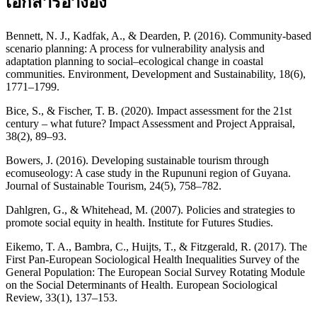
เอกสารอ้างอิง
Bennett, N. J., Kadfak, A., & Dearden, P. (2016). Community-based
scenario planning: A process for vulnerability analysis and
adaptation planning to social–ecological change in coastal
communities. Environment, Development and Sustainability, 18(6),
1771–1799.
Bice, S., & Fischer, T. B. (2020). Impact assessment for the 21st
century – what future? Impact Assessment and Project Appraisal,
38(2), 89–93.
Bowers, J. (2016). Developing sustainable tourism through
ecomuseology: A case study in the Rupununi region of Guyana.
Journal of Sustainable Tourism, 24(5), 758–782.
Dahlgren, G., & Whitehead, M. (2007). Policies and strategies to
promote social equity in health. Institute for Futures Studies.
Eikemo, T. A., Bambra, C., Huijts, T., & Fitzgerald, R. (2017). The
First Pan-European Sociological Health Inequalities Survey of the
General Population: The European Social Survey Rotating Module
on the Social Determinants of Health. European Sociological
Review, 33(1), 137–153.