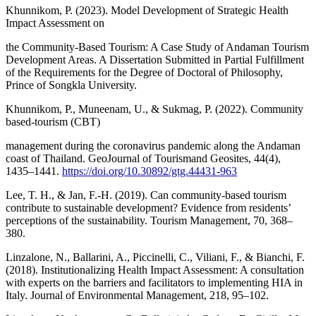
Khunnikom, P. (2023). Model Development of Strategic Health
Impact Assessment on
the Community-Based Tourism: A Case Study of Andaman Tourism
Development Areas. A Dissertation Submitted in Partial Fulfillment
of the Requirements for the Degree of Doctoral of Philosophy,
Prince of Songkla University.
Khunnikom, P., Muneenam, U., & Sukmag, P. (2022). Community
based-tourism (CBT)
management during the coronavirus pandemic along the Andaman
coast of Thailand. GeoJournal of Tourismand Geosites, 44(4),
1435–1441.
https://doi.org/10.30892/gtg.44431-963
Lee, T. H., & Jan, F.-H. (2019). Can community-based tourism
contribute to sustainable development? Evidence from residents’
perceptions of the sustainability. Tourism Management, 70, 368–
380.
Linzalone, N., Ballarini, A., Piccinelli, C., Viliani, F., & Bianchi, F.
(2018). Institutionalizing Health Impact Assessment: A consultation
with experts on the barriers and facilitators to implementing HIA in
Italy. Journal of Environmental Management, 218, 95–102.