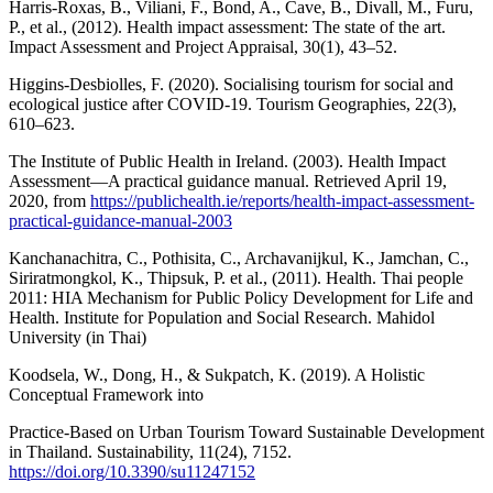
Harris-Roxas, B., Viliani, F., Bond, A., Cave, B., Divall, M., Furu,
P., et al., (2012). Health impact assessment: The state of the art.
Impact Assessment and Project Appraisal, 30(1), 43–52.
Higgins-Desbiolles, F. (2020). Socialising tourism for social and
ecological justice after COVID-19. Tourism Geographies, 22(3),
610–623.
The Institute of Public Health in Ireland. (2003). Health Impact
Assessment—A practical guidance manual. Retrieved April 19,
2020, from
https://publichealth.ie/reports/health-impact-assessment-
practical-guidance-manual-2003
Kanchanachitra, C., Pothisita, C., Archavanijkul, K., Jamchan, C.,
Siriratmongkol, K., Thipsuk, P. et al., (2011). Health. Thai people
2011: HIA Mechanism for Public Policy Development for Life and
Health. Institute for Population and Social Research. Mahidol
University (in Thai)
Koodsela, W., Dong, H., & Sukpatch, K. (2019). A Holistic
Conceptual Framework into
Practice-Based on Urban Tourism Toward Sustainable Development
in Thailand. Sustainability, 11(24), 7152.
https://doi.org/10.3390/su11247152