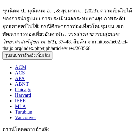
ขุนนิคม ป., มุณีแนม อ. ., & สุขมาก เ. . (2023). ความเป็นไปได้
ของการนำรูปแบบการประเมินผลกระทบทางสุขภาพระดับ
ยุทธศาสตร์ไปใช้: กรณีศึกษาการท่องเที่ยวโดยชุมชน เขต
พัฒนาการท่องเที่ยวอันดามัน .
วารสารสาธารณสุขและ
วิทยาศาสตร์สุขภาพ
,
6
(3), 37–48. สืบค้น จาก https://he02.tci-
thaijo.org/index.php/tjph/article/view/263568
รูปแบบการอ้างอิงเพิ่มเติม
ACM
ACS
APA
ABNT
Chicago
Harvard
IEEE
MLA
Turabian
Vancouver
ดาวน์โหลดการอ้างอิง