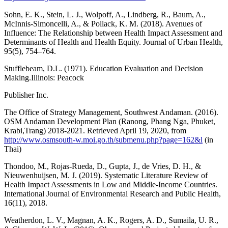
Sohn, E. K., Stein, L. J., Wolpoff, A., Lindberg, R., Baum, A.,
McInnis-Simoncelli, A., & Pollack, K. M. (2018). Avenues of
Influence: The Relationship between Health Impact Assessment and
Determinants of Health and Health Equity. Journal of Urban Health,
95(5), 754–764.
Stufflebeam, D.L. (1971). Education Evaluation and Decision
Making.Illinois: Peacock
Publisher Inc.
The Office of Strategy Management, Southwest Andaman. (2016).
OSM Andaman Development Plan (Ranong, Phang Nga, Phuket,
Krabi,Trang) 2018-2021. Retrieved April 19, 2020, from
http://www.osmsouth-w.moi.go.th/submenu.php?page=162&l
(in
Thai)
Thondoo, M., Rojas-Rueda, D., Gupta, J., de Vries, D. H., &
Nieuwenhuijsen, M. J. (2019). Systematic Literature Review of
Health Impact Assessments in Low and Middle-Income Countries.
International Journal of Environmental Research and Public Health,
16(11), 2018.
Weatherdon, L. V., Magnan, A. K., Rogers, A. D., Sumaila, U. R.,