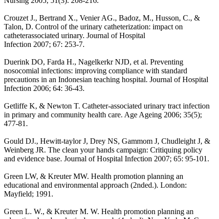
Nursing 2005; 51(3): 208-216.
Crouzet J., Bertrand X., Venier AG., Badoz, M., Husson, C., &
Talon, D. Control of the urinary catheterization: impact on
catheterassociated urinary. Journal of Hospital
Infection 2007; 67: 253-7.
Duerink DO, Farda H., Nagelkerkr NJD, et al. Preventing
nosocomial infections: improving compliance with standard
precautions in an Indonesian teaching hospital. Journal of Hospital
Infection 2006; 64: 36-43.
Getliffe K, & Newton T. Catheter-associated urinary tract infection
in primary and community health care. Age Ageing 2006; 35(5);
477-81.
Gould DJ., Hewitt-taylor J, Drey NS, Gammom J, Chudleight J, &
Weinberg JR. The clean your hands campaign: Critiquing policy
and evidence base. Journal of Hospital Infection 2007; 65: 95-101.
Green LW, & Kreuter MW. Health promotion planning an
educational and environmental approach (2nded.). London:
Mayfield; 1991.
Green L. W., & Kreuter M. W. Health promotion planning an