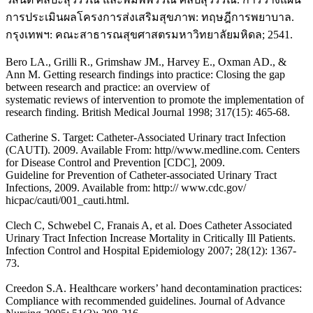
การประเมินผลโครงการส่งเสริมสุขภาพ: ทฤษฎีการพยาบาล.
กรุงเทพฯ: คณะสาธารณสุขศาสตรมหาวิทยาลัยมหิดล; 2541.
Bero LA., Grilli R., Grimshaw JM., Harvey E., Oxman AD., &
Ann M. Getting research findings into practice: Closing the gap
between research and practice: an overview of
systematic reviews of intervention to promote the implementation of
research finding. British Medical Journal 1998; 317(15): 465-68.
Catherine S. Target: Catheter-Associated Urinary tract Infection
(CAUTI). 2009. Available From: http//www.medline.com. Centers
for Disease Control and Prevention [CDC], 2009.
Guideline for Prevention of Catheter-associated Urinary Tract
Infections, 2009. Available from: http:// www.cdc.gov/
hicpac/cauti/001_cauti.html.
Clech C, Schwebel C, Franais A, et al. Does Catheter Associated
Urinary Tract Infection Increase Mortality in Critically Ill Patients.
Infection Control and Hospital Epidemiology 2007; 28(12): 1367-
73.
Creedon S.A. Healthcare workers’ hand decontamination practices:
Compliance with recommended guidelines. Journal of Advance