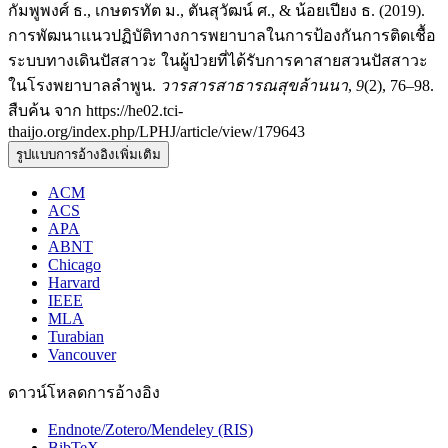
กัมพูพงศ์ ธ., เกษตรทัต ม., ตันสุวัฒน์ ศ., & น้อยเปียง ธ. (2019).
การพัฒนาแนวปฏิบัติทางการพยาบาลในการป้องกันการติดเชื้อ
ระบบทางเดินปัสสาวะ ในผู้ป่วยที่ได้รับการคาสายสวนปัสสาวะ
ในโรงพยาบาลลำพูน.
วารสารสาธารณสุขล้านนา
,
9
(2), 76–98.
สืบค้น จาก https://he02.tci-
thaijo.org/index.php/LPHJ/article/view/179643
รูปแบบการอ้างอิงเพิ่มเติม
ACM
ACS
APA
ABNT
Chicago
Harvard
IEEE
MLA
Turabian
Vancouver
ดาวน์โหลดการอ้างอิง
Endnote/Zotero/Mendeley (RIS)
BibTeX