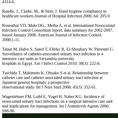
4314-6.
Randle, J., Clarke, M., & Storr, J. Hand hygiene compliance in
healthcare workers.Journal of Hospital Infection 2006; 64: 205-9.
Rosenthal VD, Maki DG., Metha A, et al. International Nosocomial
Infection Control Consortium report, data summary for 2002-2007,
issued January 2008. American Journal of Infection Control.
2008;1-11.
Talaat M, Hafez S, Saied T, Elfeky R, El-Shoubary W, Pimentel G.
Surveillance of catheter-associated urinary tract infection in 4
intensive care units at Alexandria university
hospitals in Egypt. Am J Infect Control 2010; 38(3): 222-8.
Tsuchida T, Makimoto K, Ohsako S et al. Relationship between
catheter care and catheter associated urinary tract infection at
Japanese general hospitals: a prospective
observational study. Int J Nurs Stud 2008; 45(3): 352-61.
Wagenlehner FM, Loibl E, Vogel H, Naber KG. Incidence of
nosocomial urinary tract infections on a surgical intensive care unit
and implications for management. Int J Antimicrob Agents 2006;
S86-90.