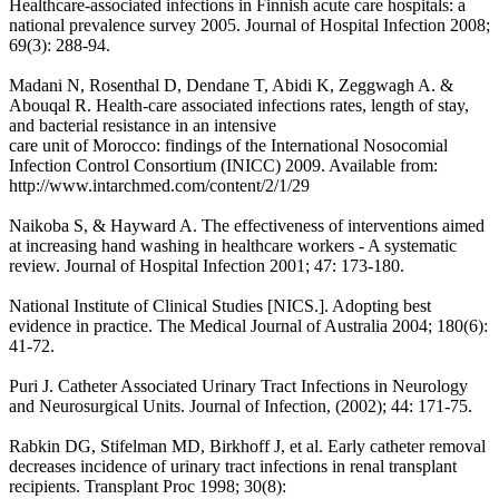
Healthcare-associated infections in Finnish acute care hospitals: a
national prevalence survey 2005. Journal of Hospital Infection 2008;
69(3): 288-94.
Madani N, Rosenthal D, Dendane T, Abidi K, Zeggwagh A. &
Abouqal R. Health-care associated infections rates, length of stay,
and bacterial resistance in an intensive
care unit of Morocco: findings of the International Nosocomial
Infection Control Consortium (INICC) 2009. Available from:
http://www.intarchmed.com/content/2/1/29
Naikoba S, & Hayward A. The effectiveness of interventions aimed
at increasing hand washing in healthcare workers - A systematic
review. Journal of Hospital Infection 2001; 47: 173-180.
National Institute of Clinical Studies [NICS.]. Adopting best
evidence in practice. The Medical Journal of Australia 2004; 180(6):
41-72.
Puri J. Catheter Associated Urinary Tract Infections in Neurology
and Neurosurgical Units. Journal of Infection, (2002); 44: 171-75.
Rabkin DG, Stifelman MD, Birkhoff J, et al. Early catheter removal
decreases incidence of urinary tract infections in renal transplant
recipients. Transplant Proc 1998; 30(8):