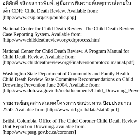
อดิศักดิ์ ผลิตผลการพิมพ์. คู่มือการพิเคราะห์เหตุการณ์ตายใน
เด็ก CDR: Child Death Review. Available from:
[http://www.csip.org/csip/public.php]
National Center for Child Death Review. The Child Death Review
Case Reporting System. Available from:
[http://wwwchilddeathreview.org/cdrprocess.htm]
National Center for Child Death Review. A Program Manual for
Child Death Review. Available from:
[http://www.childdeathreview.org/Finalversionprotocolmanual.pdf]
Washington State Department of Community and Family Health
Child Death Review State Committee Recommendations on Child
Drowning Prevention June 2004. Available from:
[http://www.doh.wa.gov/cfh/mch/documents/Child_Drowning_Preven
รายงานข้อมูลสารสนเทศโครงการชลประทาน ปีงบประมาณ
2550. Available from:[http://www.rid.go.th/data/stat50.pdf]
British Columbia. Office of The Chief Coroner Child Death Review
Unit Report on Drowning. available from:
[http://www.pssg.gov.bc.ca/coroners]