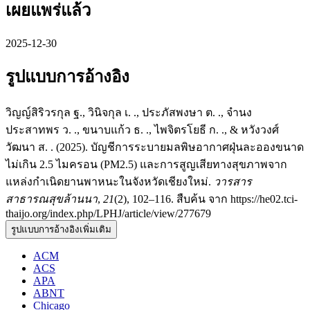
เผยแพร่แล้ว
2025-12-30
รูปแบบการอ้างอิง
วิญญ์สิริวรกุล ฐ., วินิจกุล เ. ., ประภัสพงษา ต. ., จำนง
ประสาทพร ว. ., ขนาบแก้ว ธ. ., ไพจิตรโยธี ก. ., & หวังวงศ์
วัฒนา ส. . (2025). บัญชีการระบายมลพิษอากาศฝุ่นละอองขนาด
ไม่เกิน 2.5 ไมครอน (PM2.5) และการสูญเสียทางสุขภาพจาก
แหล่งกำเนิดยานพาหนะในจังหวัดเชียงใหม่.
วารสาร
สาธารณสุขล้านนา
,
21
(2), 102–116. สืบค้น จาก https://he02.tci-
thaijo.org/index.php/LPHJ/article/view/277679
รูปแบบการอ้างอิงเพิ่มเติม
ACM
ACS
APA
ABNT
Chicago