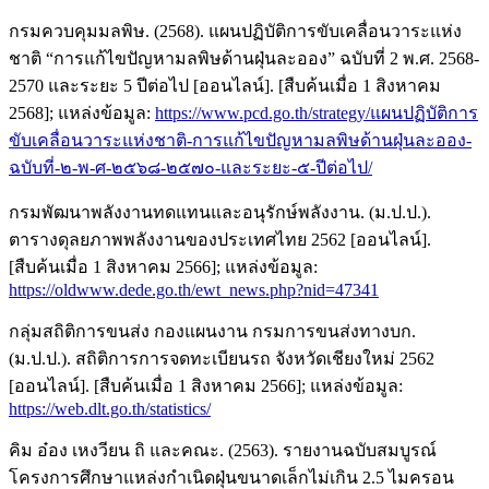
กรมควบคุมมลพิษ. (2568). แผนปฏิบัติการขับเคลื่อนวาระแห่ง
ชาติ “การแก้ไขปัญหามลพิษด้านฝุ่นละออง” ฉบับที่ 2 พ.ศ. 2568-
2570 และระยะ 5 ปีต่อไป [ออนไลน์]. [สืบค้นเมื่อ 1 สิงหาคม
2568]; แหล่งข้อมูล:
https://www.pcd.go.th/strategy/แผนปฏิบัติการ
ขับเคลื่อนวาระแห่งชาติ-การแก้ไขปัญหามลพิษด้านฝุ่นละออง-
ฉบับที่-๒-พ-ศ-๒๕๖๘-๒๕๗๐-และระยะ-๕-ปีต่อไป/
กรมพัฒนาพลังงานทดแทนและอนุรักษ์พลังงาน. (ม.ป.ป.).
ตารางดุลยภาพพลังงานของประเทศไทย 2562 [ออนไลน์].
[สืบค้นเมื่อ 1 สิงหาคม 2566]; แหล่งข้อมูล:
https://oldwww.dede.go.th/ewt_news.php?nid=47341
กลุ่มสถิติการขนส่ง กองแผนงาน กรมการขนส่งทางบก.
(ม.ป.ป.). สถิติการการจดทะเบียนรถ จังหวัดเชียงใหม่ 2562
[ออนไลน์]. [สืบค้นเมื่อ 1 สิงหาคม 2566]; แหล่งข้อมูล:
https://web.dlt.go.th/statistics/
คิม อ๋อง เหงวียน ถิ และคณะ. (2563). รายงานฉบับสมบูรณ์
โครงการศึกษาแหล่งกำเนิดฝุ่นขนาดเล็กไม่เกิน 2.5 ไมครอน