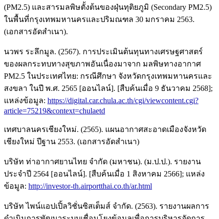
(PM2.5) และสารมลพิษตั้งต้นของฝุ่นทุติยภูมิ (Secondary PM2.5)
ในพื้นที่กรุงเทพมหานครและปริมณฑล 30 มกราคม 2563.
(เอกสารอัดสำเนา).
นวพร ระลึกมูล. (2567). การประเมินต้นทุนทางเศรษฐศาสตร์
ของผลกระทบทางสุขภาพอันเนื่องมาจาก มลพิษทางอากาศ
PM2.5 ในประเทศไทย: กรณีศึกษา จังหวัดกรุงเทพมหานครและ
สงขลา ในปี พ.ศ. 2565 [ออนไลน์]. [สืบค้นเมื่อ 9 ธันวาคม 2568];
แหล่งข้อมูล:
https://digital.car.chula.ac.th/cgi/viewcontent.cgi?
article=75219&context=chulaetd
เทศบาลนครเชียงใหม่. (2565). แผนอากาศสะอาดเมืองจังหวัด
เชียงใหม่ ปีฐาน 2553. (เอกสารอัดสำเนา)
บริษัท ท่าอากาศยานไทย จำกัด (มหาชน). (ม.ป.ป.). รายงาน
ประจำปี 2564 [ออนไลน์]. [สืบค้นเมื่อ 1 สิงหาคม 2566]; แหล่ง
ข้อมูล:
http://investor-th.airportthai.co.th/ar.html
บริษัท ไพน์แอปเปิ้ลวิชั่นซิสเต็มส์ จำกัด. (2563). รายงานผลการ
ดำเนินการพัฒนาระบบเชื่อมโยงข้อมูลเพื่อการบริหารจัดการ