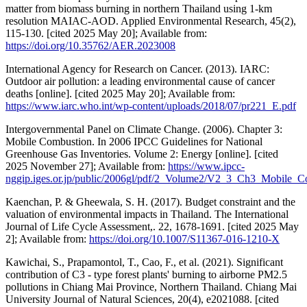
matter from biomass burning in northern Thailand using 1-km
resolution MAIAC-AOD. Applied Environmental Research, 45(2),
115-130. [cited 2025 May 20]; Available from:
https://doi.org/10.35762/AER.2023008
International Agency for Research on Cancer. (2013). IARC:
Outdoor air pollution: a leading environmental cause of cancer
deaths [online]. [cited 2025 May 20]; Available from:
https://www.iarc.who.int/wp-content/uploads/2018/07/pr221_E.pdf
Intergovernmental Panel on Climate Change. (2006). Chapter 3:
Mobile Combustion. In 2006 IPCC Guidelines for National
Greenhouse Gas Inventories. Volume 2: Energy [online]. [cited
2025 November 27]; Available from:
https://www.ipcc-
nggip.iges.or.jp/public/2006gl/pdf/2_Volume2/V2_3_Ch3_Mobile_C
Kaenchan, P. & Gheewala, S. H. (2017). Budget constraint and the
valuation of environmental impacts in Thailand. The International
Journal of Life Cycle Assessment,. 22, 1678-1691. [cited 2025 May
2]; Available from:
https://doi.org/10.1007/S11367-016-1210-X
Kawichai, S., Prapamontol, T., Cao, F., et al. (2021). Significant
contribution of C3 - type forest plants' burning to airborne PM2.5
pollutions in Chiang Mai Province, Northern Thailand. Chiang Mai
University Journal of Natural Sciences, 20(4), e2021088. [cited