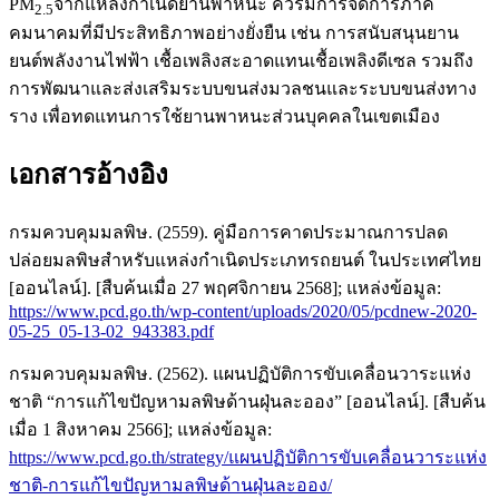
PM
จากแหล่งกำเนิดยานพาหนะ ควรมีการจัดการภาค
2.5
คมนาคมที่มีประสิทธิภาพอย่างยั่งยืน เช่น การสนับสนุนยาน
ยนต์พลังงานไฟฟ้า เชื้อเพลิงสะอาดแทนเชื้อเพลิงดีเซล รวมถึง
การพัฒนาและส่งเสริมระบบขนส่งมวลชนและระบบขนส่งทาง
ราง เพื่อทดแทนการใช้ยานพาหนะส่วนบุคคลในเขตเมือง
เอกสารอ้างอิง
กรมควบคุมมลพิษ. (2559). คู่มือการคาดประมาณการปลด
ปล่อยมลพิษสำหรับแหล่งกำเนิดประเภทรถยนต์ ในประเทศไทย
[ออนไลน์]. [สืบค้นเมื่อ 27 พฤศจิกายน 2568]; แหล่งข้อมูล:
https://www.pcd.go.th/wp-content/uploads/2020/05/pcdnew-2020-
05-25_05-13-02_943383.pdf
กรมควบคุมมลพิษ. (2562). แผนปฏิบัติการขับเคลื่อนวาระแห่ง
ชาติ “การแก้ไขปัญหามลพิษด้านฝุ่นละออง” [ออนไลน์]. [สืบค้น
เมื่อ 1 สิงหาคม 2566]; แหล่งข้อมูล:
https://www.pcd.go.th/strategy/แผนปฏิบัติการขับเคลื่อนวาระแห่ง
ชาติ-การแก้ไขปัญหามลพิษด้านฝุ่นละออง/