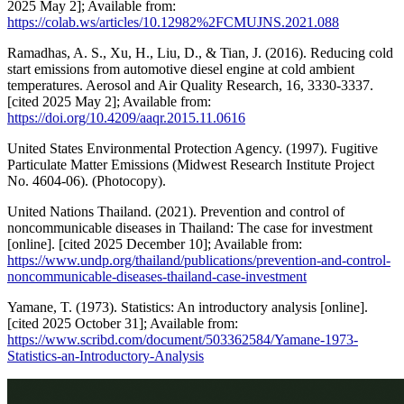
2025 May 2]; Available from:
https://colab.ws/articles/10.12982%2FCMUJNS.2021.088
Ramadhas, A. S., Xu, H., Liu, D., & Tian, J. (2016). Reducing cold
start emissions from automotive diesel engine at cold ambient
temperatures. Aerosol and Air Quality Research, 16, 3330-3337.
[cited 2025 May 2]; Available from:
https://doi.org/10.4209/aaqr.2015.11.0616
United States Environmental Protection Agency. (1997). Fugitive
Particulate Matter Emissions (Midwest Research Institute Project
No. 4604-06). (Photocopy).
United Nations Thailand. (2021). Prevention and control of
noncommunicable diseases in Thailand: The case for investment
[online]. [cited 2025 December 10]; Available from:
https://www.undp.org/thailand/publications/prevention-and-control-
noncommunicable-diseases-thailand-case-investment
Yamane, T. (1973). Statistics: An introductory analysis [online].
[cited 2025 October 31]; Available from:
https://www.scribd.com/document/503362584/Yamane-1973-
Statistics-an-Introductory-Analysis