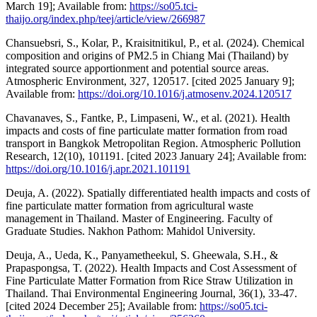
March 19]; Available from:
https://so05.tci-
thaijo.org/index.php/teej/article/view/266987
Chansuebsri, S., Kolar, P., Kraisitnitikul, P., et al. (2024). Chemical
composition and origins of PM2.5 in Chiang Mai (Thailand) by
integrated source apportionment and potential source areas.
Atmospheric Environment, 327, 120517. [cited 2025 January 9];
Available from:
https://doi.org/10.1016/j.atmosenv.2024.120517
Chavanaves, S., Fantke, P., Limpaseni, W., et al. (2021). Health
impacts and costs of fine particulate matter formation from road
transport in Bangkok Metropolitan Region. Atmospheric Pollution
Research, 12(10), 101191. [cited 2023 January 24]; Available from:
https://doi.org/10.1016/j.apr.2021.101191
Deuja, A. (2022). Spatially differentiated health impacts and costs of
fine particulate matter formation from agricultural waste
management in Thailand. Master of Engineering. Faculty of
Graduate Studies. Nakhon Pathom: Mahidol University.
Deuja, A., Ueda, K., Panyametheekul, S. Gheewala, S.H., &
Prapaspongsa, T. (2022). Health Impacts and Cost Assessment of
Fine Particulate Matter Formation from Rice Straw Utilization in
Thailand. Thai Environmental Engineering Journal, 36(1), 33-47.
[cited 2024 December 25]; Available from:
https://so05.tci-