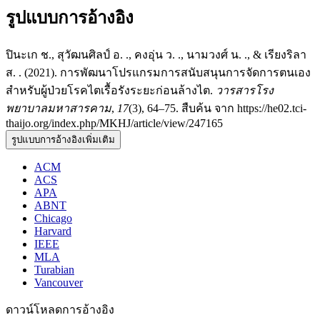
รูปแบบการอ้างอิง
ปินะเก ช., สุวัฒนศิลป์ อ. ., คงอุ่น ว. ., นามวงศ์ น. ., & เรียงริลา
ส. . (2021). การพัฒนาโปรแกรมการสนับสนุนการจัดการตนเอง
สำหรับผู้ป่วยโรคไตเรื้อรังระยะก่อนล้างไต.
วารสารโรง
พยาบาลมหาสารคาม
,
17
(3), 64–75. สืบค้น จาก https://he02.tci-
thaijo.org/index.php/MKHJ/article/view/247165
รูปแบบการอ้างอิงเพิ่มเติม
ACM
ACS
APA
ABNT
Chicago
Harvard
IEEE
MLA
Turabian
Vancouver
ดาวน์โหลดการอ้างอิง