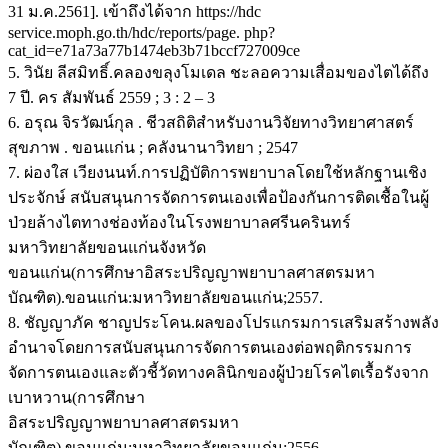
31 ม.ค.2561]. เข้าถึงได้จาก https://hdc
service.moph.go.th/hdc/reports/page. php?
cat_id=e71a73a77b1474eb3b71bccf727009ce
5. วินัย ลีสมิทธิ์.คลองขลุงโมเดล ชะลอความเสื่อมของไตได้ถึง
7 ปี. คร สัมพันธ์ 2559 ; 3 : 2 – 3
6. อรุณ จิรวัฒน์กุล . ชีวสถิติสำหรับงานวิจัยทางวิทยาศาสตร์
สุขภาพ . ขอนแก่น ; คลังนานาวิทยา ; 2547
7. ผ่องใส เวียงนนท์.การปฏิบัติการพยาบาลโดยใช้หลักฐานเชิง
ประจักษ์ สนับสนุนการจัดการตนเองเพื่อป้องกันการติดเชื้อในผู้
ป่วยล้างไตทางช่องท้องในโรงพยาบาลศรีนครินทร์
มหาวิทยาลัยขอนแก่นจังหวัด
ขอนแก่น(การศึกษาอิสระปริญญาพยาบาลศาสตรมหา
บัณฑิต).ขอนแก่น:มหาวิทยาลัยขอนแก่น;2557.
8. ชัญญาภัค ชาญประโคน.ผลของโปรแกรมการเสริมสร้างพลัง
อำนาจโดยการสนับสนุนการจัดการตนเองต่อพฤติกรรมการ
จัดการตนเองและตัวชี้วัดทางคลินิกของผู้ป่วยโรคไตเรื้อรังจาก
เบาหวาน(การศึกษา
อิสระปริญญาพยาบาลศาสตรมหา
บัณฑิต).ขอนแก่น:มหาวิทยาลัยขอนแก่น;2556.