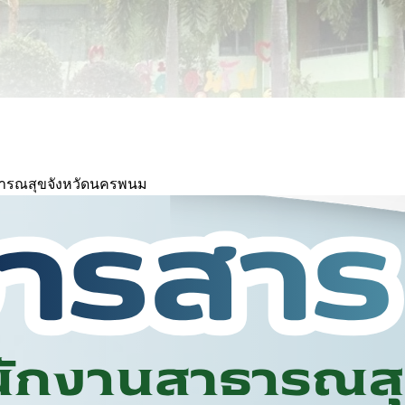
สาธารณสุขจังหวัดนครพนม