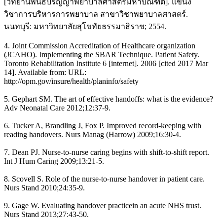
[วิทยานิพนธ์ปริญญาพยาบาลศาสตรมหาบัณฑิต]. แขนง
วิชาการบริหารการพยาบาล สาขาวิชาพยาบาลศาสตร์.
นนทบุรี: มหาวิทยาลัยสุโขทัยธรรมาธิราช; 2554.
4. Joint Commission Accreditation of Healthcare organization
(JCAHO). Implementing the SBAR Technique. Patient Safety.
Toronto Rehabilitation Institute 6 [internet]. 2006 [cited 2017 Mar
14]. Available from: URL:
http://opm.gov/insure/health/planinfo/safety
5. Gephart SM. The art of effective handoffs: what is the evidence?
Adv Neonatal Care 2012;12:37-9.
6. Tucker A, Brandling J, Fox P. Improved record-keeping with
reading handovers. Nurs Manag (Harrow) 2009;16:30-4.
7. Dean PJ. Nurse-to-nurse caring begins with shift-to-shift report.
Int J Hum Caring 2009;13:21-5.
8. Scovell S. Role of the nurse-to-nurse handover in patient care.
Nurs Stand 2010;24:35-9.
9. Gage W. Evaluating handover practicein an acute NHS trust.
Nurs Stand 2013;27:43-50.