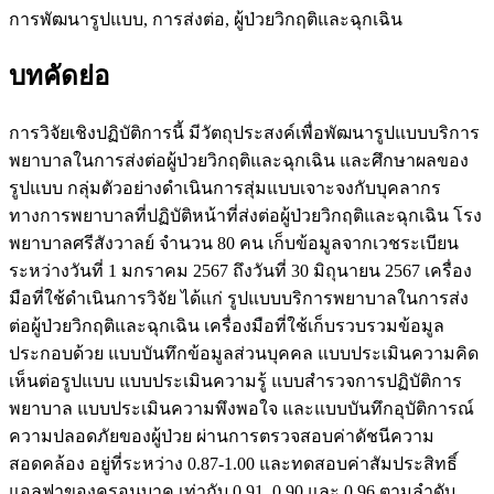
การพัฒนารูปแบบ, การส่งต่อ, ผู้ป่วยวิกฤติและฉุกเฉิน
บทคัดย่อ
การวิจัยเชิงปฏิบัติการนี้ มีวัตถุประสงค์เพื่อพัฒนารูปแบบบริการ
พยาบาลในการส่งต่อผู้ป่วยวิกฤติและฉุกเฉิน และศึกษาผลของ
รูปแบบ กลุ่มตัวอย่างดำเนินการสุ่มแบบเจาะจงกับบุคลากร
ทางการพยาบาลที่ปฏิบัติหน้าที่ส่งต่อผู้ป่วยวิกฤติและฉุกเฉิน โรง
พยาบาลศรีสังวาลย์ จำนวน 80 คน เก็บข้อมูลจากเวชระเบียน
ระหว่างวันที่ 1 มกราคม 2567 ถึงวันที่ 30 มิถุนายน 2567 เครื่อง
มือที่ใช้ดำเนินการวิจัย ได้แก่ รูปแบบบริการพยาบาลในการส่ง
ต่อผู้ป่วยวิกฤติและฉุกเฉิน เครื่องมือที่ใช้เก็บรวบรวมข้อมูล
ประกอบด้วย แบบบันทึกข้อมูลส่วนบุคคล แบบประเมินความคิด
เห็นต่อรูปแบบ แบบประเมินความรู้ แบบสำรวจการปฏิบัติการ
พยาบาล แบบประเมินความพึงพอใจ และแบบบันทึกอุบัติการณ์
ความปลอดภัยของผู้ป่วย ผ่านการตรวจสอบค่าดัชนีความ
สอดคล้อง อยู่ที่ระหว่าง 0.87-1.00 และทดสอบค่าสัมประสิทธิ์
แอลฟาของครอนบาค เท่ากับ 0.91, 0.90 และ 0.96 ตามลำดับ