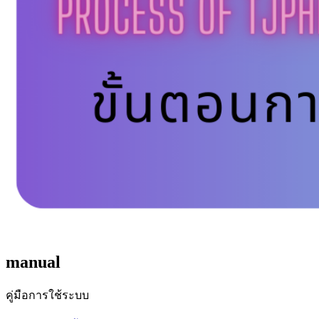
manual
คู่มือการใช้ระบบ