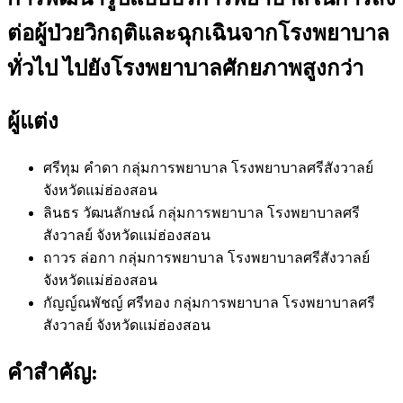
ต่อผู้ป่วยวิกฤติและฉุกเฉินจากโรงพยาบาล
ทั่วไป ไปยังโรงพยาบาลศักยภาพสูงกว่า
ผู้แต่ง
ศรีทุม คำดา
กลุ่มการพยาบาล โรงพยาบาลศรีสังวาลย์
จังหวัดแม่ฮ่องสอน
ลินธร วัฒนลักษณ์
กลุ่มการพยาบาล โรงพยาบาลศรี
สังวาลย์ จังหวัดแม่ฮ่องสอน
ถาวร ล่อกา
กลุ่มการพยาบาล โรงพยาบาลศรีสังวาลย์
จังหวัดแม่ฮ่องสอน
กัญญ์ณพัชญ์ ศรีทอง
กลุ่มการพยาบาล โรงพยาบาลศรี
สังวาลย์ จังหวัดแม่ฮ่องสอน
คำสำคัญ: