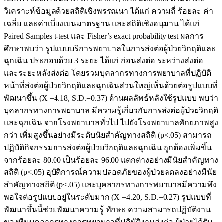
วิเคราะห์ข้อมูลด้วยสถิติเชิงพรรณนา ได้แก่ ความถี่ ร้อยละ ค่า
เฉลี่ย และค่าเบี่ยงเบนมาตรฐาน และสถิติเชิงอนุมาน ได้แก่
Paired Samples t-test และ Fisher’s exact probability test ผลการ
ศึกษาพบว่า รูปแบบบริการพยาบาลในการส่งต่อผู้ป่วยวิกฤติและ
ฉุกเฉิน ประกอบด้วย 3 ระยะ ได้แก่ ก่อนส่งต่อ ระหว่างส่งต่อ
และระยะหลังส่งต่อ โดยรวมบุคลากรทางการพยาบาลที่ปฏิบัติ
หน้าที่ส่งต่อผู้ป่วยวิกฤติและฉุกเฉินส่วนใหญ่เห็นด้วยต่อรูปแบบที่
พัฒนาขึ้น (X ̅=4.18, S.D.=0.37) ด้านผลลัพธ์หลังใช้รูปแบบ พบว่า
บุคลากรทางการพยาบาล มีความรู้เกี่ยวกับการส่งต่อผู้ป่วยวิกฤติ
และฉุกเฉิน จากโรงพยาบาลทั่วไป ไปยังโรงพยาบาลศักยภาพสูง
กว่า เพิ่มสูงขึ้นอย่างมีระดับนัยสำคัญทางสถิติ (p<.05) สามารถ
ปฏิบัติกิจกรรมการส่งต่อผู้ป่วยวิกฤติและฉุกเฉิน ถูกต้องเพิ่มขึ้น
จากร้อยละ 80.00 เป็นร้อยละ 96.00 แตกต่างอย่างมีนัยสำคัญทาง
สถิติ (p<.05) อุบัติการณ์ความปลอดภัยของผู้ป่วยลดลงอย่างมีนัย
สำคัญทางสถิติ (p<.05) และบุคลากรทางการพยาบาลมีความพึง
พอใจต่อรูปแบบอยู่ในระดับมาก (X ̅=4.20, S.D.=0.27) รูปแบบที่
พัฒนาขึ้นนี้ช่วยพัฒนาความรู้ ทักษะ ความสามารถปฏิบัติงาน
ของทีมบุคลากรทางการพยาบาลที่ปฏิบัติงานส่งต่อ ผู้ป่วยได้รับ