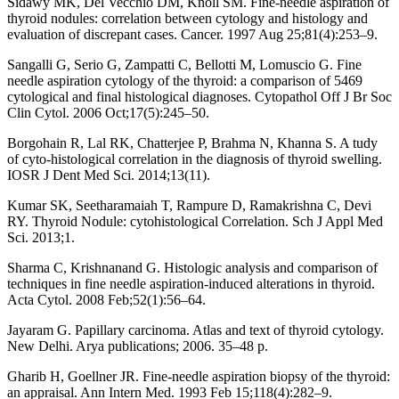
Sidawy MK, Del Vecchio DM, Knoll SM. Fine-needle aspiration of
thyroid nodules: correlation between cytology and histology and
evaluation of discrepant cases. Cancer. 1997 Aug 25;81(4):253–9.
Sangalli G, Serio G, Zampatti C, Bellotti M, Lomuscio G. Fine
needle aspiration cytology of the thyroid: a comparison of 5469
cytological and final histological diagnoses. Cytopathol Off J Br Soc
Clin Cytol. 2006 Oct;17(5):245–50.
Borgohain R, Lal RK, Chatterjee P, Brahma N, Khanna S. A tudy
of cyto-histological correlation in the diagnosis of thyroid swelling.
IOSR J Dent Med Sci. 2014;13(11).
Kumar SK, Seetharamaiah T, Rampure D, Ramakrishna C, Devi
RY. Thyroid Nodule: cytohistological Correlation. Sch J Appl Med
Sci. 2013;1.
Sharma C, Krishnanand G. Histologic analysis and comparison of
techniques in fine needle aspiration-induced alterations in thyroid.
Acta Cytol. 2008 Feb;52(1):56–64.
Jayaram G. Papillary carcinoma. Atlas and text of thyroid cytology.
New Delhi. Arya publications; 2006. 35–48 p.
Gharib H, Goellner JR. Fine-needle aspiration biopsy of the thyroid:
an appraisal. Ann Intern Med. 1993 Feb 15;118(4):282–9.