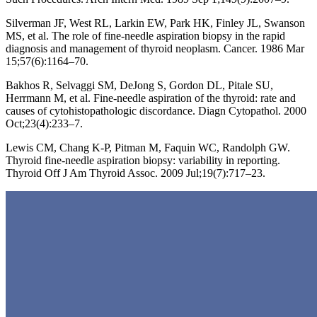
Silverman JF, West RL, Larkin EW, Park HK, Finley JL, Swanson
MS, et al. The role of fine-needle aspiration biopsy in the rapid
diagnosis and management of thyroid neoplasm. Cancer. 1986 Mar
15;57(6):1164–70.
Bakhos R, Selvaggi SM, DeJong S, Gordon DL, Pitale SU,
Herrmann M, et al. Fine-needle aspiration of the thyroid: rate and
causes of cytohistopathologic discordance. Diagn Cytopathol. 2000
Oct;23(4):233–7.
Lewis CM, Chang K-P, Pitman M, Faquin WC, Randolph GW.
Thyroid fine-needle aspiration biopsy: variability in reporting.
Thyroid Off J Am Thyroid Assoc. 2009 Jul;19(7):717–23.