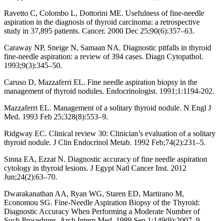
Ravetto C, Colombo L, Dottorini ME. Usefulness of fine-needle
aspiration in the diagnosis of thyroid carcinoma: a retrospective
study in 37,895 patients. Cancer. 2000 Dec 25;90(6):357–63.
Caraway NP, Sneige N, Samaan NA. Diagnostic pitfalls in thyroid
fine-needle aspiration: a review of 394 cases. Diagn Cytopathol.
1993;9(3):345–50.
Caruso D, Mazzaferri EL. Fine needle aspiration biopsy in the
management of thyroid nodules. Endocrinologist. 1991;1:1194-202.
Mazzaferri EL. Management of a solitary thyroid nodule. N Engl J
Med. 1993 Feb 25;328(8):553–9.
Ridgway EC. Clinical review 30: Clinician’s evaluation of a solitary
thyroid nodule. J Clin Endocrinol Metab. 1992 Feb;74(2):231–5.
Sinna EA, Ezzat N. Diagnostic accuracy of fine needle aspiration
cytology in thyroid lesions. J Egypt Natl Cancer Inst. 2012
Jun;24(2):63–70.
Dwarakanathan AA, Ryan WG, Staren ED, Martirano M,
Economou SG. Fine-Needle Aspiration Biopsy of the Thyroid:
Diagnostic Accuracy When Performing a Moderate Number of
Such Procedures. Arch Intern Med. 1989 Sep 1;149(9):2007–9.