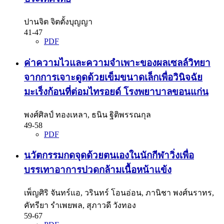
ปานจิต จิตตั้งบุญญา
41-47
PDF
ค่าความไวและความจำเพาะของผลเซลล์วิทยา
จากการเจาะดูดด้วยเข็มขนาดเล็กเพื่อวินิจฉัย
มะเร็งก้อนที่ต่อมไทรอยด์ โรงพยาบาลขอนแก่น
พงศ์ศิลป์ ทองเหลา, ธนิน ฐิติพรรณกุล
49-58
PDF
นวัตกรรมกดจุดด้วยตนเองในนักกีฬาวิ่งเพื่อ
บรรเทาอาการปวดกล้ามเนื้อหน้าแข้ง
เพ็ญศิริ จันทร์แอ, วรินทร์ โอนอ่อน, ภานิชา พงศ์นราทร,
คัทรียา รำเพยพล, สุภาวดี วังทอง
59-67