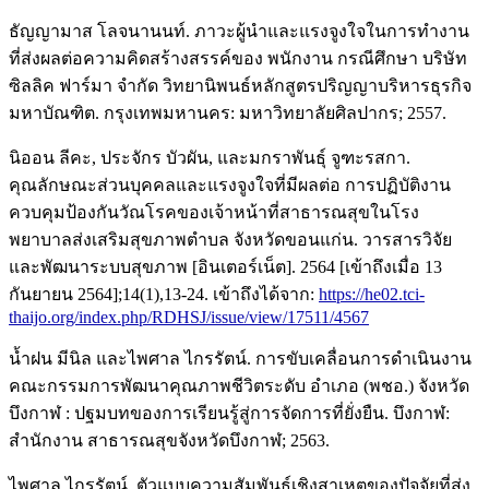
ธัญญามาส โลจนานนท์. ภาวะผู้นำและแรงจูงใจในการทำงาน
ที่ส่งผลต่อความคิดสร้างสรรค์ของ พนักงาน กรณีศึกษา บริษัท
ซิลลิค ฟาร์มา จำกัด วิทยานิพนธ์หลักสูตรปริญญาบริหารธุรกิจ
มหาบัณฑิต. กรุงเทพมหานคร: มหาวิทยาลัยศิลปากร; 2557.
นิออน ลีคะ, ประจักร บัวผัน, และมกราพันธุ์ จูฑะรสกา.
คุณลักษณะส่วนบุคคลและแรงจูงใจที่มีผลต่อ การปฏิบัติงาน
ควบคุมป้องกันวัณโรคของเจ้าหน้าที่สาธารณสุขในโรง
พยาบาลส่งเสริมสุขภาพตำบล จังหวัดขอนแก่น. วารสารวิจัย
และพัฒนาระบบสุขภาพ [อินเตอร์เน็ต]. 2564 [เข้าถึงเมื่อ 13
กันยายน 2564];14(1),13-24. เข้าถึงได้จาก:
https://he02.tci-
thaijo.org/index.php/RDHSJ/issue/view/17511/4567
น้ำฝน มีนิล และไพศาล ไกรรัตน์. การขับเคลื่อนการดำเนินงาน
คณะกรรมการพัฒนาคุณภาพชีวิตระดับ อำเภอ (พชอ.) จังหวัด
บึงกาฬ : ปฐมบทของการเรียนรู้สู่การจัดการที่ยั่งยืน. บึงกาฬ:
สำนักงาน สาธารณสุขจังหวัดบึงกาฬ; 2563.
ไพศาล ไกรรัตน์. ตัวแบบความสัมพันธ์เชิงสาเหตุของปัจจัยที่ส่ง