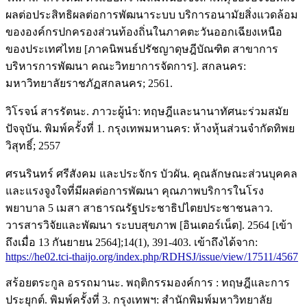
ผลต่อประสิทธิผลต่อการพัฒนาระบบ บริการอนามัยสิ่งแวดล้อม
ขององค์กรปกครองส่วนท้องถิ่นในภาคตะวันออกเฉียงเหนือ
ของประเทศไทย [ภาคนิพนธ์ปรัชญาดุษฎีบัณฑิต สาขาการ
บริหารการพัฒนา คณะวิทยาการจัดการ]. สกลนคร:
มหาวิทยาลัยราชภัฏสกลนคร; 2561.
วิโรจน์ สารรัตนะ. ภาวะผู้นำ: ทฤษฎีและนานาทัศนะร่วมสมัย
ปัจจุบัน. พิมพ์ครั้งที่ 1. กรุงเทพมหานคร: ห้างหุ้นส่วนจำกัดทิพย
วิสุทธิ์; 2557
ศรนรินทร์ ศรีสังคม และประจักร บัวผัน. คุณลักษณะส่วนบุคคล
และแรงจูงใจที่มีผลต่อการพัฒนา คุณภาพบริการในโรง
พยาบาล 5 เมสา สาธารณรัฐประชาธิปไตยประชาชนลาว.
วารสารวิจัยและพัฒนา ระบบสุขภาพ [อินเตอร์เน็ต]. 2564 [เข้า
ถึงเมื่อ 13 กันยายน 2564];14(1), 391-403. เข้าถึงได้จาก:
https://he02.tci-thaijo.org/index.php/RDHSJ/issue/view/17511/4567
สร้อยตระกูล อรรถมานะ. พฤติกรรมองค์การ : ทฤษฎีและการ
ประยุกต์. พิมพ์ครั้งที่ 3. กรุงเทพฯ: สำนักพิมพ์มหาวิทยาลัย