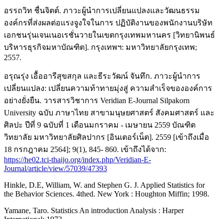
อรรถวิท ชื่นจิตต์. ภาวะผู้นำการเปลี่ยนแปลงและวัฒนธรรม
องค์กรที่ส่งผลต่อแรงจูงใจในการ ปฏิบัติงานของพนักงานบริษัท
เอกชนรุ่นเจนเนอเรชั่นวายในเขตกรุงเทพมหานคร [วิทยานิพนธ์
บริหารธุรกิจมหาบัณฑิต]. กรุงเทพฯ: มหาวิทยาลัยกรุงเทพ;
2557.
อรุณรุ่ง เอื้ออารีสุขสกุล และธีระวัฒน์ จันทึก. ภาวะผู้นำการ
เปลี่ยนแปลง: เปลี่ยนความท้าทายมุ่งสู่ ความสำเร็จขององค์การ
อย่างยั่งยืน. วารสารวิชาการ Veridian E-Journal Silpakorn
University ฉบับ ภาษาไทย สาขามนุษยศาสตร์ สังคมศาสตร์ และ
ศิลปะ ปีที่ 9 ฉบับที่ 1 เดือนมกราคม - เมษายน 2559 บัณฑิต
วิทยาลัย มหาวิทยาลัยศิลปากร [อินเตอร์เน็ต]. 2559 [เข้าถึงเมื่อ
18 กรกฎาคม 2564]; 9(1), 845- 860. เข้าถึงได้จาก:
https://he02.tci-thaijo.org/index.php/Veridian-E-
Journal/article/view/57039/47393
Hinkle, D.E, William, W. and Stephen G. J. Applied Statistics for
the Behavior Sciences. 4thed. New York : Houghton Miffin; 1998.
Yamane, Taro. Statistics An introduction Analysis : Harper