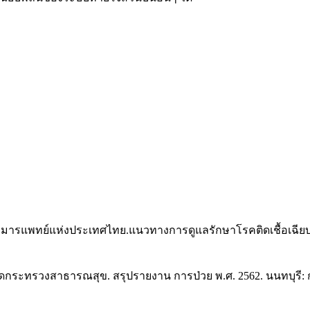
พทย์แห่งประเทศไทย.แนวทางการดูแลรักษาโรคติดเชื้อเฉียบพลันระ
ะทรวงสาธารณสุข. สรุปรายงาน การป่วย พ.ศ. 2562. นนทบุรี: ก