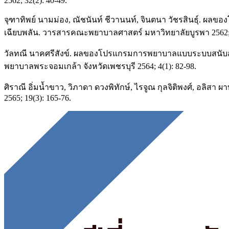
2562; 32(2): 40-49.
จุฑาทิพย์ นามม่อง, ณัชนันท์ ชีวานนท์, จินตนา วัชรสินธุ์. ผล
เฉียบพลัน. วารสารคณะพยาบาลศาสตร์ มหาวิทยาลัยบูรพา 2562; 2
วัลทณี นาคศรีสังข์. ผลของโปรแกรมการพยาบาลแบบระบบสนับสนุ
พยาบาลพระจอมเกล้า จังหวัดเพชรบุรี 2564; 4(1): 82-98.
ศิราณี อิ่มน้ำขาว, วิภาดา ดวงพิทักษ์, ไรจูณ กุลจิติพงศ์,
2565; 19(3): 165-76.