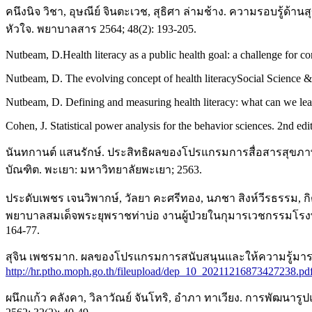
คนึงนิจ วิชา, อุษณีย์ จินตะเวช, สุธิศา ล่ามช้าง. ความรอบรู
หัวใจ. พยาบาลสาร 2564; 48(2): 193-205.
Nutbeam, D.Health literacy as a public health goal: a challenge for c
Nutbeam, D. The evolving concept of health literacySocial Science 
Nutbeam, D. Defining and measuring health literacy: what can we learn
Cohen, J. Statistical power analysis for the behavior sciences. 2nd e
นันทกานต์ แสนรักษ์. ประสิทธิผลของโปรแกรมการสื่อสารสุ
บัณฑิต. พะเยา: มหาวิทยาลัยพะเยา; 2563.
ประดับเพชร เจนวิพากษ์, วัลยา คะศรีทอง, นภชา สิงห์วีรธรรม,
พยาบาลสมเด็จพระยุพราชท่าบ่อ งานผู้ป่วยในกุมารเวชกรรมโรงพ
164-77.
สุจิน เพชรมาก. ผลของโปรแกรมการสนับสนุนและให้ความรู้มารดาต่อ
http://hr.ptho.moph.go.th/fileupload/dep_10_20211216873427238.pd
ผนึกแก้ว คลังคา, วิลาวัณย์ จันโทริ, อำภา ทาเวียง. การพัฒน