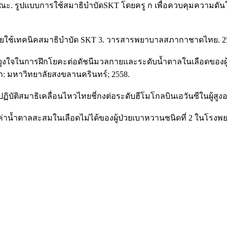
และคณะ. รูปแบบการใช้สมาธิบำบัดSKT โดยครู ก เพื่อควบคุมความดั
ใช้เทคนิคสมาธิบำบัด SKT 3. วารสารพยาบาลสภากาชาดไทย. 2562
ใจในการฝึกโยคะต่อดัชนีมวลกายและระดับน้ำตาลในเลือดของผู้ป่ว
 มหาวิทยาลัยสงขลานครินทร์; 2558.
ัติสมาธิเคลื่อนไหวไทยชี่กงต่อระดับฮีโมโกลบินเอวันซีในผู้สูงอา
ุมค่าน้ำตาลสะสมในเลือดไม่ได้ของผู้ป่วยเบาหวานชนิดที่ 2 ในโรงพ