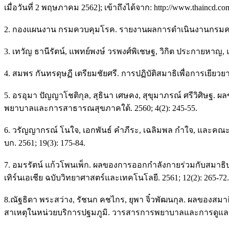
เมื่อวันที่ 2 พฤษภาคม 2562]; เข้าถึงได้จาก: http://www.thaincd.
2. กองแผนงาน กรมควบคุมโรค. รายงานผลการดำเนินงานกรมควบคุ
3. เทวัญ ธานีรัตน์, แพทย์พงษ์ วรพงศ์พิเชษฐ, วิกิต ประกายหาญ,
4. สมพร กันทรดุษฏี เตรียมชัยศรี. การปฏิบัติสมาธิเพื่อการเยียวยาสุข
5. อรอุมา ปัญญาโชติกุล, สุธินา เศษคง, สุขุมาภรณ์ ศรีวิศิษฐ.
พยาบาลและการสาธารณสุขภาคใต้. 2560; 4(2): 245-55.
6. วรัญญากรณ์ โนใจ, เอกพันธ์ คำภีระ, เฉลิมพล กำใจ, และคณ
บก. 2561; 19(3): 175-84.
7. อมรรัตน์ แก้วโพนเพ็ก. ผลของการออกกำลังกายร่วมกับสมาธิบำ
เทิร์นเอเชีย ฉบับวิทยาศาสตร์และเทคโนโลยี. 2561; 12(2): 265-72.
8.ณัฐธิดา พระสว่าง, รัชนก คชไกร, ยุพา จิ๋วพัฒนกุล. ผลของส
สาเหตุในหน่วยบริการปฐมภูมิ. วารสารการพยาบาลและการดูแลสุข