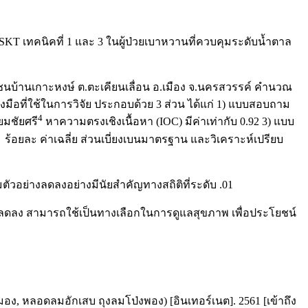
KT เทคนิคที่ 1 และ 3 ในผู้ป่วยเบาหวานที่ควบคุมระดับน้ำตาล
 ชุมชนบ้านเกาะหงษ์ ต.ตะเคียนเลื่อน อ.เมือง จ.นครสวรรค์ คำนวณ
องมือที่ใช้ในการวิจัย ประกอบด้วย 3 ส่วน ได้แก่ 1) แบบสอบถาม
4
ยมชัยศรี
หาความตรงเชิงเนื้อหา (IOC) มีค่าเท่ากับ 0.92 3) แบบ
ร้อยละ ค่าเฉลี่ย ส่วนเบี่ยงเบนมาตรฐาน และวิเคราะห์เปรียบ
ตัวอย่างลดลงอย่างมีนัยสำคัญทางสถิติที่ระดับ .01
ือดลดลง สามารถใช้เป็นทางเลือกในการดูแลสุขภาพ เพื่อประโยชน์
อง, หลอดลมอักเสบ ถุงลมโป่งพอง) [อินเทอร์เนต]. 2561 [เข้าถึง