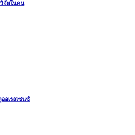
วิจัยในคน
ูออเรสเซนซ์