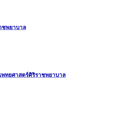
ิราชพยาบาล
ณะแพทยศาสตร์ศิริราชพยาบาล