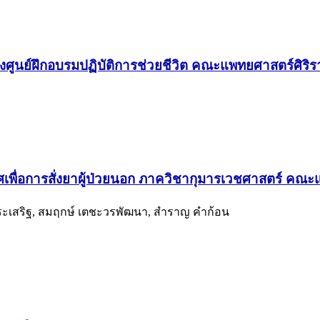
งศูนย์ฝึกอบรมปฏิบัติการช่วยชีวิต คณะแพทยศาสตร์ศิร
ศเพื่อการสั่งยาผู้ป่วยนอก ภาควิชากุมารเวชศาสตร์ ค
บุญประเสริฐ, สมฤกษ์ เตชะวรพัฒนา, สำราญ คำก้อน