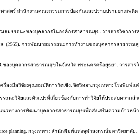
ยุทธศาสตร์ สำนักงานคณะกรรมการป้องกันและปราบปรามยาเสพติด 
งเสริมสมรรถนะของบุคลากรในองค์กรสาธารณสุข. วารสารวิชาการสา
า สุขกมล. (2565). การพัฒนาสมรรถนะการทำงานของบุคลากรสาธารณ
 R2R ของบุคลากรสาธารณสุขในจังหวัด พระนครศรีอยุธยา. วารสา
่องมือวิจัย:คุณสมบัติการวัดเชิง. จิตวิทยา.กรุงเทพฯ: โรงพิมพ์แ
มรรถนะวิจัยและตัวแปรที่เกี่ยวข้องกับการทำวิจัยให้ประสบความสำเ
กษาแนวทางการพัฒนาบุคลากรสาธารณสุขเพื่อส่งเสริมความก้าวหน้
ource planning. กรุงเทพฯ : สำนักพิมพ์แห่งจุฬาลงกรณ์มหาวิทยาลัย.