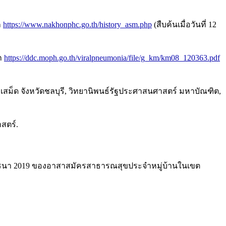
ก
https://www.nakhonphc.go.th/history_asm.php
(สืบค้นเมื่อวันที่ 12
าก
https://ddc.moph.go.th/viralpneumonia/file/g_km/km08_120363.pdf
ม็ด จังหวัดชลบุรี, วิทยานิพนธ์รัฐประศาสนศาสตร์ มหาบัณฑิต,
สตร์.
สโคโรนา 2019 ของอาสาสมัครสาธารณสุขประจำหมู่บ้านในเขต