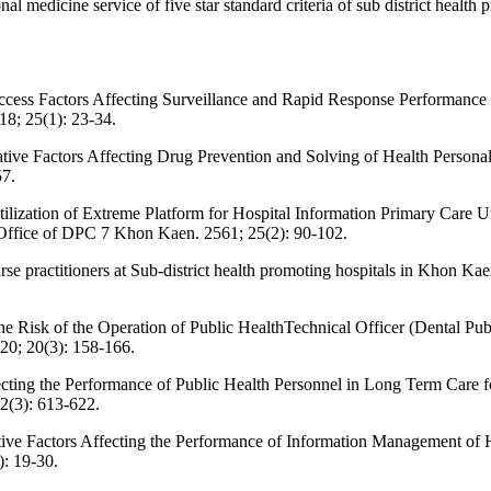
ional medicine service of five star standard criteria of sub district hea
ccess Factors Affecting Surveillance and Rapid Response Performance o
8; 25(1): 23-34.
tive Factors Affecting Drug Prevention and Solving of Health Persona
57.
tilization of Extreme Platform for Hospital Information Primary Care
 Office of DPC 7 Khon Kaen. 2561; 25(2): 90-102.
rse practitioners at Sub-district health promoting hospitals in Khon K
e Risk of the Operation of Public HealthTechnical Officer (Dental Publ
20; 20(3): 158-166.
ecting the Performance of Public Health Personnel in Long Term Care f
2(3): 613-622.
e Factors Affecting the Performance of Information Management of He
: 19-30.