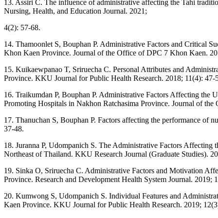
13. Assiri C. The influence of administrative affecting the Tahi tradit
Nursing, Health, and Education Journal. 2021;
4(2): 57-68.
14. Thamoonlet S, Bouphan P. Administrative Factors and Critical Su
Khon Kaen Province. Journal of the Office of DPC 7 Khon Kaen. 201
15. Kuikaewpanao T, Sriruecha C. Personal Attributes and Administra
Province. KKU Journal for Public Health Research. 2018; 11(4): 47-
16. Traikumdan P, Bouphan P. Administrative Factors Affecting the U
Promoting Hospitals in Nakhon Ratchasima Province. Journal of the
17. Thanuchan S, Bouphan P. Factors affecting the performance of nu
37-48.
18. Juranna P, Udompanich S. The Administrative Factors Affecting th
Northeast of Thailand. KKU Research Journal (Graduate Studies). 20
19. Sinka O, Sriruecha C. Administrative Factors and Motivation Aff
Province. Research and Development Health System Journal. 2019; 1
20. Kumwong S, Udompanich S. Individual Features and Administrativ
Kaen Province. KKU Journal for Public Health Research. 2019; 12(3)