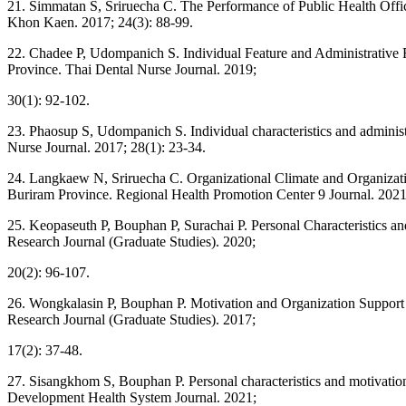
21. Simmatan S, Sriruecha C. The Performance of Public Health Offic
Khon Kaen. 2017; 24(3): 88-99.
22. Chadee P, Udompanich S. Individual Feature and Administrative 
Province. Thai Dental Nurse Journal. 2019;
30(1): 92-102.
23. Phaosup S, Udompanich S. Individual characteristics and administ
Nurse Journal. 2017; 28(1): 23-34.
24. Langkaew N, Sriruecha C. Organizational Climate and Organization
Buriram Province. Regional Health Promotion Center 9 Journal. 2021
25. Keopaseuth P, Bouphan P, Surachai P. Personal Characteristics a
Research Journal (Graduate Studies). 2020;
20(2): 96-107.
26. Wongkalasin P, Bouphan P. Motivation and Organization Suppor
Research Journal (Graduate Studies). 2017;
17(2): 37-48.
27. Sisangkhom S, Bouphan P. Personal characteristics and motivation
Development Health System Journal. 2021;