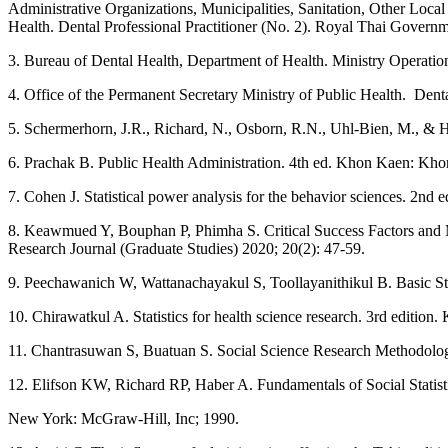
Administrative Organizations, Municipalities, Sanitation, Other Local
Health. Dental Professional Practitioner (No. 2). Royal Thai Govern
3. Bureau of Dental Health, Department of Health. Ministry Operation
4. Office of the Permanent Secretary Ministry of Public Health. Denta
5. Schermerhorn, J.R., Richard, N., Osborn, R.N., Uhl-Bien, M., & H
6. Prachak B. Public Health Administration. 4th ed. Khon Kaen: Kho
7. Cohen J. Statistical power analysis for the behavior sciences. 2nd
8. Keawmued Y, Bouphan P, Phimha S. Critical Success Factors and M
Research Journal (Graduate Studies) 2020; 20(2): 47-59.
9. Peechawanich W, Wattanachayakul S, Toollayanithikul B. Basic Stat
10. Chirawatkul A. Statistics for health science research. 3rd editi
11. Chantrasuwan S, Buatuan S. Social Science Research Methodolog
12. Elifson KW, Richard RP, Haber A. Fundamentals of Social Statisti
New York: McGraw-Hill, Inc; 1990.