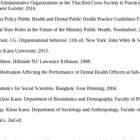
 Administrative Organizations or the Thai Red Cross Society to Practice
ment Gazette; 2016.
s Policy Public Health and Dental Public Health Practice Guidelines F
l Nurs Roles in the Future of the Ministry Public Health. Nonthaburi; 
unt, J.G. Organizational behavior. 11th ed. New York: John Wiley & S
n Kaen University; 2015.
 edition. Hillsdale NJ: Lawrence Erlbaum; 1988.
otivation Affecting the Performance of Dental Health Officers at Su
istics for Social Scientists. Bangkok: Four Prinning; 2004.
on. Khon Kaen: Department of Biostatistics and Demography, Faculty of 
y. Khon Kaen: Department of Sociology and Anthropology, Faculty of
cs. 2nd ed.