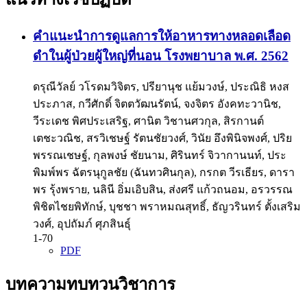
คำแนะนำการดูแลการให้อาหารทางหลอดเลือด
ดำในผู้ป่วยผู้ใหญ่ที่นอน โรงพยาบาล พ.ศ. 2562
ดรุณีวัลย์ วโรดมวิจิตร, ปรียานุช แย้มวงษ์, ประณิธิ หงส
ประภาส, กวีศักดิ์ จิตตวัฒนรัตน์, จงจิตร อังคทะวานิช,
วีระเดช พิศประเสริฐ, ศานิต วิชานศวกุล, สิรกานต์
เตชะวณิช, สรวิเชษฐ์ รัตนชัยวงศ์, วินัย อึงพินิจพงศ์, ปริย
พรรณเชษฐ์, กุลพงษ์ ชัยนาม, ศิรินทร์ จิวากานนท์, ประ
พิมพ์พร ฉัตรนุกูลชัย (ฉันทวศินกุล), กรกต วีรเธียร, ดารา
พร รุ้งพราย, นลินี อิ่มเอิบสิน, ส่งศรี แก้วถนอม, อรวรรณ
พิชิตไชยพิทักษ์, บุชชา พราหมณสุทธิ์, ธัญวรินทร์ ตั้งเสริม
วงศ์, อุปถัมภ์ ศุภสินธุ์
1-70
PDF
บทความทบทวนวิชาการ