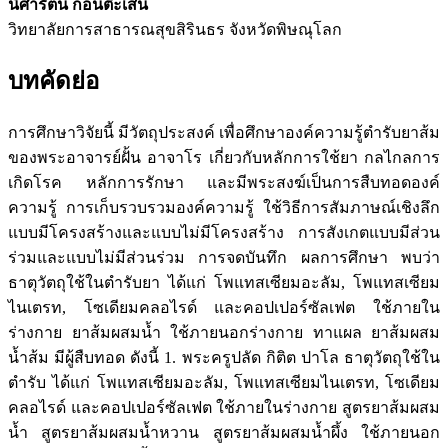
นิศารัตน์ ก้อนต๊ะเสน
วิทยาลัยการสาธารณสุขสิรินธร จังหวัดพิษณุโลก
บทคัดย่อ
การศึกษาวิจัยนี้ มีวัตถุประสงค์ เพื่อศึกษาองค์ความรู้ตำรับยาส้ม
ของพระอาจารย์ฝั้น อาจาโร เกี่ยวกับหลักการใช้ยา กลไกลการ
เกิดโรค หลักการรักษา และมีพระสงฆ์เป็นการสืบทอดองค์
ความรู้ การเก็บรวบรวมองค์ความรู้ ใช้วิธีการสัมภาษณ์เชิงลึก
แบบมีโครงสร้างและแบบไม่มีโครงสร้าง การสังเกตแบบมีส่วน
ร่วมและแบบไม่มีส่วนร่วม การจดบันทึก ผลการศึกษา พบว่า
ธาตุวัตถุใช้ในตำรับยา ได้แก่ โพแทสเซียมอะลัม, โพแทสเซียม
ไนเตรท, โซเดียมคลอไรด์ และคอปเปอร์ซัลเฟต ใช้ภายใน
ร่างกาย ยาส้มผสมน้ำ ใช้ภายนอกร่างกาย ทาแผล ยาส้มผสม
น้ำส้ม มีผู้สืบทอด ดังนี้ 1. พระครูปลัด กิติต ปาโล ธาตุวัตถุใช้ใน
ตำรับ ได้แก่ โพแทสเซียมอะลัม, โพแทสเซียมไนเตรท, โซเดียม
คลอไรด์ และคอปเปอร์ซัลเฟต ใช้ภายในร่างกาย สูตรยาส้มผสม
น้ำ สูตรยาส้มผสมน้ำหวาน สูตรยาส้มผสมน้ำผึ้ง ใช้ภายนอก