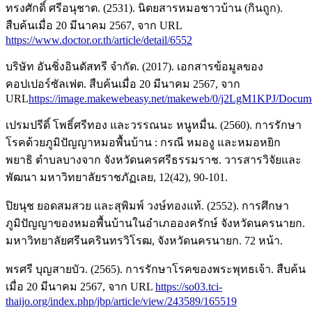
ทรงศักดิ์ ศรีอนุชาต. (2531). นิตยสารหมอชาวบ้าน (กินถูก).
สืบค้นเมื่อ 20 มีนาคม 2567, จาก URL
https://www.doctor.or.th/article/detail/6552
บริษัท อันชิ่งอินดัสทรี จำกัด. (2017). เอกสารข้อมูลของ
คอปเปอร์ซัลเฟต. สืบค้นเมื่อ 20 มีนาคม 2567, จาก
URL
https://image.makewebeasy.net/makeweb/0/j2LgM1KPJ/Docum
เปรมปรีดิ์ โพธิ์ศรีทอง และวรรณนะ หนูหมื่น. (2560). การรักษา
โรคด้วยภูมิปัญญาหมอพื้นบ้าน : กรณี หมองู และหมอหยิก
พยาธิ ตำบลบางจาก จังหวัดนครศรีธรรมราช. วารสารวิจัยและ
พัฒนา มหาวิทยาลัยราชภัฏเลย, 12(42), 90-101.
ปิยนุช ยอดสมสวย และสุพิมพ์ วงษ์ทองแท้. (2552). การศึกษา
ภูมิปัญญาของหมอพื้นบ้านในอำเภอองครักษ์ จังหวัดนครนายก.
มหาวิทยาลัยศรีนครินทรวิโรฒ, จังหวัดนครนายก. 72 หน้า.
พรศรี บุญสายบัว. (2565). การรักษาโรคของพระพุทธเจ้า. สืบค้น
เมื่อ 20 มีนาคม 2567, จาก URL
https://so03.tci-
thaijo.org/index.php/jbp/article/view/243589/165519