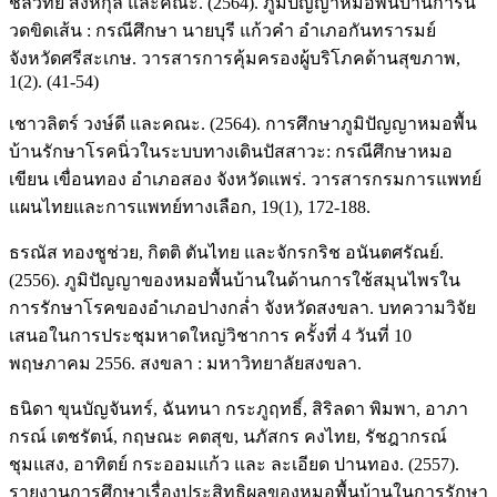
ชลวิทย์ สิงหกุล และคณะ. (2564). ภูมิปัญญาหมอพื้นบ้านการน
วดขิดเส้น : กรณีศึกษา นายบุรี แก้วคำ อำเภอกันทรารมย์
จังหวัดศรีสะเกษ. วารสารการคุ้มครองผู้บริโภคด้านสุขภาพ,
1(2). (41-54)
เชาวลิตร์ วงษ์ดี และคณะ. (2564). การศึกษาภูมิปัญญาหมอพื้น
บ้านรักษาโรคนิ่วในระบบทางเดินปัสสาวะ: กรณีศึกษาหมอ
เขียน เขื่อนทอง อำเภอสอง จังหวัดแพร่. วารสารกรมการแพทย์
แผนไทยและการแพทย์ทางเลือก, 19(1), 172-188.
ธรณัส ทองชูช่วย, กิตติ ตันไทย และจักรกริช อนันตศรัณย์.
(2556). ภูมิปัญญาของหมอพื้นบ้านในด้านการใช้สมุนไพรใน
การรักษาโรคของอำเภอปางกล่ำ จังหวัดสงขลา. บทความวิจัย
เสนอในการประชุมหาดใหญ่วิชาการ ครั้งที่ 4 วันที่ 10
พฤษภาคม 2556. สงขลา : มหาวิทยาลัยสงขลา.
ธนิดา ขุนบัญจันทร์, ฉันทนา กระภูฤทธิ์, สิริลดา พิมพา, อาภา
กรณ์ เตชรัตน์, กฤษณะ คตสุข, นภัสกร คงไทย, รัชฎากรณ์
ชุมแสง, อาทิตย์ กระออมแก้ว และ ละเอียด ปานทอง. (2557).
รายงานการศึกษาเรื่องประสิทธิผลของหมอพื้นบ้านในการรักษา