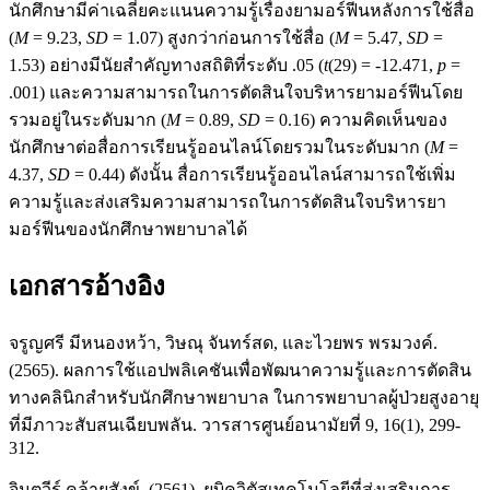
นักศึกษามีค่าเฉลี่ยคะแนนความรู้เรื่องยามอร์ฟีนหลังการใช้สื่อ
(
M
= 9.23,
SD
= 1.07) สูงกว่าก่อนการใช้สื่อ (
M
= 5.47,
SD
=
1.53) อย่างมีนัยสำคัญทางสถิติที่ระดับ .05 (
t
(29) = -12.471,
p
=
.001) และความสามารถในการตัดสินใจบริหารยามอร์ฟีนโดย
รวมอยู่ในระดับมาก (
M
= 0.89,
SD
= 0.16) ความคิดเห็นของ
นักศึกษาต่อสื่อการเรียนรู้ออนไลน์โดยรวมในระดับมาก (
M
=
4.37,
SD
= 0.44) ดังนั้น สื่อการเรียนรู้ออนไลน์สามารถใช้เพิ่ม
ความรู้และส่งเสริมความสามารถในการตัดสินใจบริหารยา
มอร์ฟีนของนักศึกษาพยาบาลได้
เอกสารอ้างอิง
จรูญศรี มีหนองหว้า, วิษณุ จันทร์สด, และไวยพร พรมวงค์.
(2565). ผลการใช้แอปพลิเคชันเพื่อพัฒนาความรู้และการตัดสิน
ทางคลินิกสำหรับนักศึกษาพยาบาล ในการพยาบาลผู้ป่วยสูงอายุ
ที่มีภาวะสับสนเฉียบพลัน. วารสารศูนย์อนามัยที่ 9, 16(1), 299-
312.
จินตวีร์ คล้ายสังข์. (2561). ยูบิควิตัสเทคโนโลยีที่ส่งเสริมการ