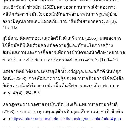
และธีรวัฒน์ ช่างปัด. (2565). ผลของสถานการณ์จำลองทาง
คลินิกต่อความมั่นใจของนักศึกษาพยาบาลในการดูแลผู้ป่วย
อย่างมีคุณภาพและปลอดภัย. รามาธิบดีพยาบาลสาร, 28(3),
415-432.
สุริย์ฉาย คิดหาทอง, และอัศวินี ตันกุริมาน. (2565). ผลของการ
ใช้สื่อมัลติมีเดียร่วมสอนต่อความรู้และทักษะในการสร้าง
สัมพันธภาพและการสื่อสารเพื่อการบำบัดของนักศึกษาพยาบาล
ศาสตร์. วารสารพยาบาลกระทรวงสาธารณสุข, 32(1), 14-26.
แสงอาทิตย์ วิชัยยา, เพชรสุนีย์ ทั้งเจริญกุล, และอภิรดี นันท์ศุภ
วัฒน์. (2563). การพัฒนาความรู้ของพยาบาลด้วยการใช้หนังสือ
อิเล็กทรอนิกส์เรื่องการช่วยฟื้นคืนชีพทารกแรกเกิด. พยาบาล
สาร, 47(4), 384-395.
หลักสูตรพยาบาลศาสตรบัณฑิต โรงเรียนพยาบาลรามาธิบดี
(2563). กรอบมาตรฐานคุณวุฒิระดับอุดมศึกษาแห่งชาติ. สืบค้น
จาก
https://intra9.rama.mahidol.ac.th/nursing/rans/mko/mko4.php