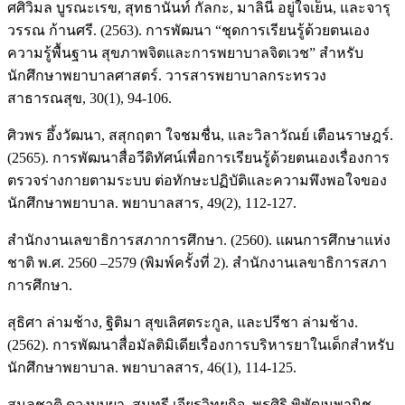
ศศิวิมล บูรณะเรข, สุทธานันท์ กัลกะ, มาลินี อยู่ใจเย็น, และจารุ
วรรณ ก้านศรี. (2563). การพัฒนา “ชุดการเรียนรู้ด้วยตนเอง
ความรู้พื้นฐาน สุขภาพจิตและการพยาบาลจิตเวช” สำหรับ
นักศึกษาพยาบาลศาสตร์. วารสารพยาบาลกระทรวง
สาธารณสุข, 30(1), 94-106.
ศิวพร อึ้งวัฒนา, สสุกฤตา ใจชมชื่น, และวิลาวัณย์ เตือนราษฎร์.
(2565). การพัฒนาสื่อวีดิทัศน์เพื่อการเรียนรู้ด้วยตนเองเรื่องการ
ตรวจร่างกายตามระบบ ต่อทักษะปฏิบัติและความพึงพอใจของ
นักศึกษาพยาบาล. พยาบาลสาร, 49(2), 112-127.
สำนักงานเลขาธิการสภาการศึกษา. (2560). แผนการศึกษาแห่ง
ชาติ พ.ศ. 2560 –2579 (พิมพ์ครั้งที่ 2). สำนักงานเลขาธิการสภา
การศึกษา.
สุธิศา ล่ามช้าง, ฐิติมา สุขเลิศตระกูล, และปรีชา ล่ามช้าง.
(2562). การพัฒนาสื่อมัลติมิเดียเรื่องการบริหารยาในเด็กสำหรับ
นักศึกษาพยาบาล. พยาบาลสาร, 46(1), 114-125.
สุมลชาติ ดวงบุบผา, สุนทรี เจียรวิทยกิจ, พรศิริ พิพัฒนพานิช,