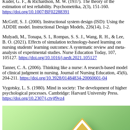
Kuder, G. F., & Richardson, M. W. (1937). The theory of the
estimation of test reliability. Psychometrika, 2(3), 151-160.
https://doi.org/10.1007/BF02288391
McGriff, S. J. (2000). Instructional system design (ISD): Using the
ADDIE model. Instructional Design Models, 226(14), 1-2.
Mulyadi, M., Tonapa, S. I., Rompas, S. S. J., Wang, R. H., & Lee,
B. O. (2021). Effects of simulation technology-based learning on
nursing students' learning outcomes: A systematic review and meta-
analysis of experimental studies. Nurse Education Today, 107,
105127.
https://doi.org/10.1016/j.nedt.2021.105127
Tanner, C. A. (2006). Thinking like a nurse: A research-based model
of clinical judgment in nursing. Journal of Nursing Education, 45(6),
204-211.
https://doi.org/10.3928/01484834-20060601-04
Vygotsky, L. S. (1980). Mind in society: The development of higher
psychological processes. Cambridge: Harvard University Press.
https://doi.org/10.2307/j.ctvjf9vz4