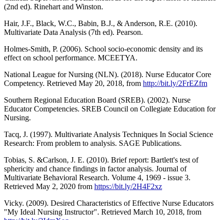
(2nd ed). Rinehart and Winston.
Hair, J.F., Black, W.C., Babin, B.J., & Anderson, R.E. (2010).
Multivariate Data Analysis (7th ed). Pearson.
Holmes-Smith, P. (2006). School socio-economic density and its
effect on school performance. MCEETYA.
National League for Nursing (NLN). (2018). Nurse Educator Core
Competency. Retrieved May 20, 2018, from
http://bit.ly/2FrEZfm
Southern Regional Education Board (SREB). (2002). Nurse
Educator Competencies. SREB Council on Collegiate Education for
Nursing.
Tacq, J. (1997). Multivariate Analysis Techniques In Social Science
Research: From problem to analysis. SAGE Publications.
Tobias, S. &Carlson, J. E. (2010). Brief report: Bartlett's test of
sphericity and chance findings in factor analysis. Journal of
Multivariate Behavioral Research. Volume 4, 1969 - issue 3.
Retrieved May 2, 2020 from
https://bit.ly/2H4F2xz
Vicky. (2009). Desired Characteristics of Effective Nurse Educators
"My Ideal Nursing Instructor". Retrieved March 10, 2018, from