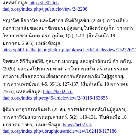
แหล่งข้อมูล:
https://he02.tci-
thaijo.org/index.php/tjpt/article/view/242298
ชญานิศ ลือวานิช และนิศากร ตันติวิบูลชัย. (2560). ภาวะเสี่ยง
ต่อการหกล้มของสมาชิกชมรมผู้สูงอายุในจังหวัดภูเก็ต. วารสาร
วิชาการซายน์เทค มรภ.ภูเก็ต, 1(2), 1-11. [สืบค้นเมื่อ 18
มกราคม 2565]; แหล่งข้อมูล:
https://ph01.tcithaijo.org/index.php/pkruscitech/article/view/152726/
ชิดชนก ศิริวิบุลยกิติ, กุลนาถ มากบุญ และจุฬาลักษณ์ คำ เจริญ.
(2020). ผลของโปรแกรมท่าศาลาในการเสริม สร้างสมรรถนะ
ทางกายเพื่อลดความเสี่ยงจากการพลัดตกหกล้มในผู้สูงอายุ.
วารสารแพทย์เขต 4-5, 39(1), 127-137. [สืบค้นเมื่อ 18 มกราคม
2565]; แหล่งข้อมูล:
https://he02.tci-
thaijo.org/index.php/reg45/article/view/240116/163655
ฐิติมา ทาสุวรรณอินทร์. (2559). การพลัดตกหกล้มในผู้สูงอายุ.
วารสารวิจัยสาธารณสุขศาสตร์, 5(2), 119-131. [สืบค้นเมื่อ 18
มกราคม 2565]; แหล่งข้อมูล:
https://he02.tci-
thaijo.org/index.php/ubruphjou/article/view/162418/117186