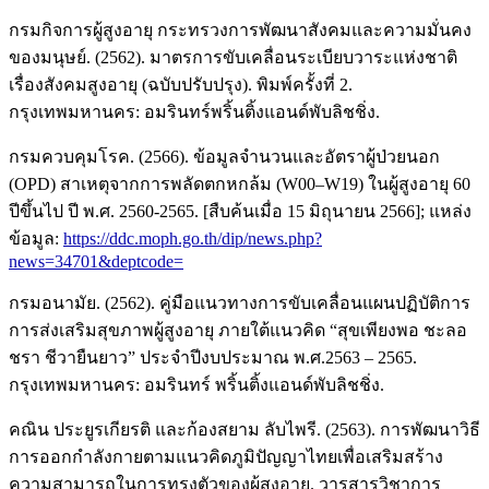
กรมกิจการผู้สูงอายุ กระทรวงการพัฒนาสังคมและความมั่นคง
ของมนุษย์. (2562). มาตรการขับเคลื่อนระเบียบวาระแห่งชาติ
เรื่องสังคมสูงอายุ (ฉบับปรับปรุง). พิมพ์ครั้งที่ 2.
กรุงเทพมหานคร: อมรินทร์พริ้นติ้งแอนด์พับลิชชิ่ง.
กรมควบคุมโรค. (2566). ข้อมูลจำนวนและอัตราผู้ป่วยนอก
(OPD) สาเหตุจากการพลัดตกหกล้ม (W00–W19) ในผู้สูงอายุ 60
ปีขึ้นไป ปี พ.ศ. 2560-2565. [สืบค้นเมื่อ 15 มิถุนายน 2566]; แหล่ง
ข้อมูล:
https://ddc.moph.go.th/dip/news.php?
news=34701&deptcode=
กรมอนามัย. (2562). คู่มือแนวทางการขับเคลื่อนแผนปฏิบัติการ
การส่งเสริมสุขภาพผู้สูงอายุ ภายใต้แนวคิด “สุขเพียงพอ ชะลอ
ชรา ชีวายืนยาว” ประจำปีงบประมาณ พ.ศ.2563 – 2565.
กรุงเทพมหานคร: อมรินทร์ พริ้นติ้งแอนด์พับลิชชิ่ง.
คณิน ประยูรเกียรติ และก้องสยาม ลับไพรี. (2563). การพัฒนาวิธี
การออกกำลังกายตามแนวคิดภูมิปัญญาไทยเพื่อเสริมสร้าง
ความสามารถในการทรงตัวของผู้สูงอายุ. วารสารวิชาการ