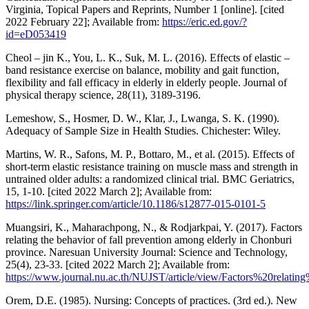
Virginia, Topical Papers and Reprints, Number 1 [online]. [cited
2022 February 22]; Available from:
https://eric.ed.gov/?
id=eD053419
Cheol – jin K., You, L. K., Suk, M. L. (2016). Effects of elastic –
band resistance exercise on balance, mobility and gait function,
flexibility and fall efficacy in elderly in elderly people. Journal of
physical therapy science, 28(11), 3189-3196.
Lemeshow, S., Hosmer, D. W., Klar, J., Lwanga, S. K. (1990).
Adequacy of Sample Size in Health Studies. Chichester: Wiley.
Martins, W. R., Safons, M. P., Bottaro, M., et al. (2015). Effects of
short-term elastic resistance training on muscle mass and strength in
untrained older adults: a randomized clinical trial. BMC Geriatrics,
15, 1-10. [cited 2022 March 2]; Available from:
https://link.springer.com/article/10.1186/s12877-015-0101-5
Muangsiri, K., Maharachpong, N., & Rodjarkpai, Y. (2017). Factors
relating the behavior of fall prevention among elderly in Chonburi
province. Naresuan University Journal: Science and Technology,
25(4), 23-33. [cited 2022 March 2]; Available from:
https://www.journal.nu.ac.th/NUJST/article/view/Factors%20r
Orem, D.E. (1985). Nursing: Concepts of practices. (3rd ed.). New