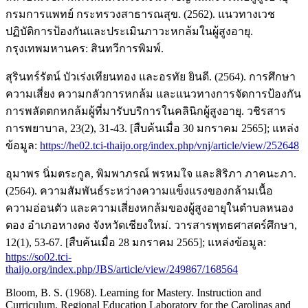
กรมการแพทย์ กระทรวงสาธารณสุข. (2562). แนวทางเวช
ปฏิบัติการป้องกันและประเมินภาวะหกล้มในผู้สูงอายุ.
กรุงเทพมหานคร: สินทวีการพิมพ์.
สุรินทร์รัตน์ บัวเร่งเทียนทอง และอรทัย ยินดี. (2564). การศึกษา
ความเสี่ยง ความกลัวการหกล้ม และแนวทางการจัดการป้องกัน
การพลัดตกหกล้มผู้ที่มารับบริการในคลินิกผู้สูงอายุ. วชิรสาร
การพยาบาล, 23(2), 31-43. [สืบค้นเมื่อ 30 มกราคม 2565]; แหล่ง
ข้อมูล:
https://he02.tci-thaijo.org/index.php/vnj/article/view/252648
อุมาพร นิ่มตระกูล, พิมพาภรณ์ พรหมใจ และสิริภา ภาคนะภา.
(2564). ความสัมพันธ์ระหว่างความแข็งแรงของกล้ามเนื้อ
ความอ่อนตัว และความเสี่ยงหกล้มของผู้สูงอายุในตำบลหนอง
ตอง อำเภอหางดง จังหวัดเชียงใหม่. วารสารพุทธศาสตร์ศึกษา,
12(1), 53-67. [สืบค้นเมื่อ 28 มกราคม 2565]; แหล่งข้อมูล:
https://so02.tci-
thaijo.org/index.php/JBS/article/view/249867/168564
Bloom, B. S. (1968). Learning for Mastery. Instruction and
Curriculum. Regional Education Laboratory for the Carolinas and