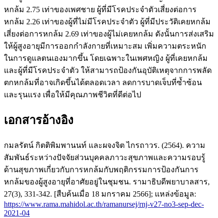
หกล้ม 2.75 เท่าของเพศชาย ผู้ที่มีโรคประจำตัวเสี่ยงต่อการ
หกล้ม 2.26 เท่าของผู้ที่ไม่มีโรคประจำตัว ผู้ที่มีประวัติเคยหกล้ม
เสี่ยงต่อการหกล้ม 2.69 เท่าของผู้ไม่เคยหกล้ม ดังนั้นการส่งเสริม
ให้ผู้สูงอายุมีการออกกำลังกายที่เหมาะสม เพิ่มความตระหนัก
ในการดูแลตนเองมากขึ้น โดยเฉพาะในเพศหญิง ผู้ที่เคยหกล้ม
และผู้ที่มีโรคประจำตัว ให้สามารถป้องกันอุบัติเหตุจากการพลัด
ตกหกล้มที่อาจเกิดขึ้นได้ตลอดเวลา ลดการบาดเจ็บที่ซ้ำซ้อน
และรุนแรง เพื่อให้มีคุณภาพชีวิตที่ดีต่อไป
เอกสารอ้างอิง
กมลรัตน์ กิตติพิมพานนท์ และผจงจิต ไกรถาวร. (2564). ความ
สัมพันธ์ระหว่างปัจจัยส่วนบุคคลภาวะสุขภาพและความรอบรู้
ด้านสุขภาพเกี่ยวกับการหกล้มกับพฤติกรรมการป้องกันการ
หกล้มของผู้สูงอายุที่อาศัยอยู่ในชุมชน. รามาธิบดีพยาบาลสาร,
27(3), 331-342. [สืบค้นเมื่อ 18 มกราคม 2566]; แหล่งข้อมูล:
https://www.rama.mahidol.ac.th/ramanursej/rnj-v27-no3-sep-dec-
2021-04