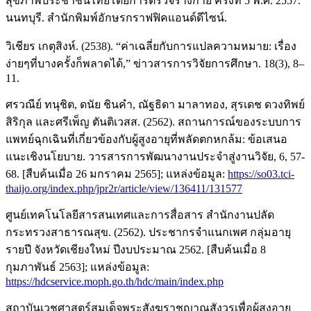
สุขภาพประชาชนไทยโดยการตรวจร่างกาย ครั้งที่ 5 พ.ศ. 2557.
นนทบุรี. สำนักพิมพ์อักษรกราฟฟิคแอนด์ดีไซน์.
วิเชียร เกตุสิงห์. (2538). “ค่าเฉลี่ยกับการแปลความหมาย: เรื่อง
ง่ายๆที่บางครั้งก็พลาดได้,” ข่าวสารการวิจัยการศึกษา. 18(3), 8–
11.
ศรวณีย์ ทนุชิต, ดนัย ชินคำ, ณัฐธิดา มาลาทอง, สุรเดช ดวงทิพย์
สิริกุล และศรีเพ็ญ ตันติเวสส. (2562). สถานการณ์ของระบบการ
แพทย์ฉุกเฉินที่เกี่ยวข้องกับผู้สูงอายุที่พลัดตกหกล้ม: ข้อเสนอ
แนะเชิงนโยบาย. วารสารการพัฒนางานประจำสู่งานวิจัย, 6, 57-
68. [สืบค้นเมื่อ 26 มกราคม 2565]; แหล่งข้อมูล:
https://so03.tci-
thaijo.org/index.php/jpr2r/article/view/136411/131577
ศูนย์เทคโนโลยีสารสนเทศและการสื่อสาร สำนักงานปลัด
กระทรวงสาธารณสุข. (2562). ประชากรจำแนกเพศ กลุ่มอายุ
รายปี จังหวัดเชียงใหม่ ปีงบประมาณ 2562. [สืบค้นเมื่อ 8
กุมภาพันธ์ 2563]; แหล่งข้อมูล:
https://hdcservice.moph.go.th/hdc/main/index.php
สถาบันเวชศาสตร์สมเด็จพระสังฆราชญาณสังวรเพื่อผู้สูงอายุ