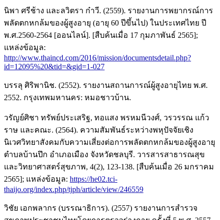
นิพา ศรีช้าง และลวิตรา ก๋าวี. (2559). รายงานการพยากรณ์การ
พลัดตกหกล้มของผู้สูงอายุ (อายุ 60 ปีขึ้นไป) ในประเทศไทย ปี
พ.ศ.2560-2564 [ออนไลน์]. [สืบค้นเมื่อ 17 กุมภาพันธ์ 2565];
แหล่งข้อมูล:
http://www.thaincd.com/2016/mission/documentsdetail.php?
id=12095%20&tid=&gid=1-027
บรรลุ ศิริพานิช. (2552). รายงานสถานการณ์ผู้สูงอายุไทย พ.ศ.
2552. กรุงเทพมหานคร: หมอชาวบ้าน.
วรัญย์ศิชา ทรัพย์ประเสริฐ, ทอแสง พรหมนีวงศ์, วรวรรณ แก้ว
ราษ และคณะ. (2564). ความสัมพันธ์ระหว่างพหุปัจจัยเชิง
นิเวศวิทยาสังคมกับความเสี่ยงต่อการพลัดตกหกล้มของผู้สูงอายุ
ตำบลบ้านปึก อำเภอเมือง จังหวัดชลบุรี. วารสารสาธารณสุข
และวิทยาศาสตร์สุขภาพ, 4(2), 123-138. [สืบค้นเมื่อ 26 มกราคม
2565]; แหล่งข้อมูล:
https://he02.tci-
thaijo.org/index.php/tjph/article/view/246559
วิชัย เอกพลากร (บรรณาธิการ). (2557) รายงานการสำรวจ