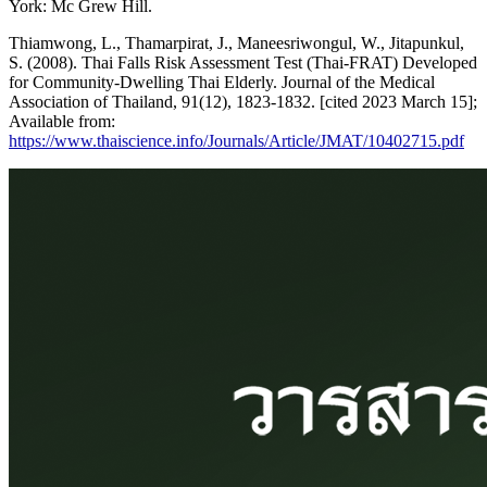
York: Mc Grew Hill.
Thiamwong, L., Thamarpirat, J., Maneesriwongul, W., Jitapunkul,
S. (2008). Thai Falls Risk Assessment Test (Thai-FRAT) Developed
for Community-Dwelling Thai Elderly. Journal of the Medical
Association of Thailand, 91(12), 1823-1832. [cited 2023 March 15];
Available from:
https://www.thaiscience.info/Journals/Article/JMAT/10402715.pdf