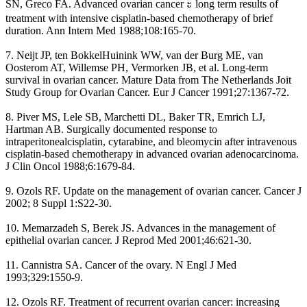
SN, Greco FA. Advanced ovarian cancer ะ long term results of
treatment with intensive cisplatin-based chemotherapy of brief
duration. Ann Intern Med 1988;108:165-70.
7. Neijt JP, ten BokkelHuinink WW, van der Burg ME, van
Oosterom AT, Willemse PH, Vermorken JB, et al. Long-term
survival in ovarian cancer. Mature Data from The Netherlands Joit
Study Group for Ovarian Cancer. Eur J Cancer 1991;27:1367-72.
8. Piver MS, Lele SB, Marchetti DL, Baker TR, Emrich LJ,
Hartman AB. Surgically documented response to
intraperitonealcisplatin, cytarabine, and bleomycin after intravenous
cisplatin-based chemotherapy in advanced ovarian adenocarcinoma.
J Clin Oncol 1988;6:1679-84.
9. Ozols RF. Update on the management of ovarian cancer. Cancer J
2002; 8 Suppl 1:S22-30.
10. Memarzadeh S, Berek JS. Advances in the management of
epithelial ovarian cancer. J Reprod Med 2001;46:621-30.
11. Cannistra SA. Cancer of the ovary. N Engl J Med
1993;329:1550-9.
12. Ozols RF. Treatment of recurrent ovarian cancer: increasing