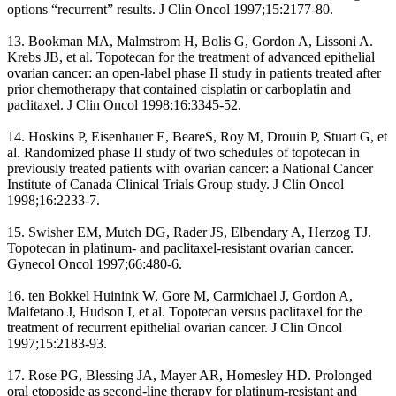
options “recurrent” results. J Clin Oncol 1997;15:2177-80.
13. Bookman MA, Malmstrom H, Bolis G, Gordon A, Lissoni A.
Krebs JB, et al. Topotecan for the treatment of advanced epithelial
ovarian cancer: an open-label phase II study in patients treated after
prior chemotherapy that contained cisplatin or carboplatin and
paclitaxel. J Clin Oncol 1998;16:3345-52.
14. Hoskins P, Eisenhauer E, BeareS, Roy M, Drouin P, Stuart G, et
al. Randomized phase II study of two schedules of topotecan in
previously treated patients with ovarian cancer: a National Cancer
Institute of Canada Clinical Trials Group study. J Clin Oncol
1998;16:2233-7.
15. Swisher EM, Mutch DG, Rader JS, Elbendary A, Herzog TJ.
Topotecan in platinum- and paclitaxel-resistant ovarian cancer.
Gynecol Oncol 1997;66:480-6.
16. ten Bokkel Huinink W, Gore M, Carmichael J, Gordon A,
Malfetano J, Hudson I, et al. Topotecan versus paclitaxel for the
treatment of recurrent epithelial ovarian cancer. J Clin Oncol
1997;15:2183-93.
17. Rose PG, Blessing JA, Mayer AR, Homesley HD. Prolonged
oral etoposide as second-line therapy for platinum-resistant and