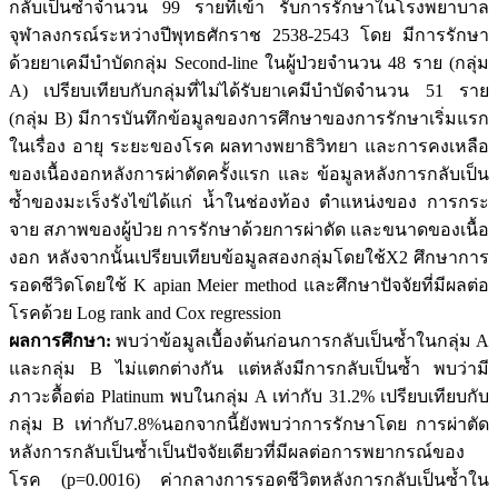
กลับเป็นซ้ำจำนวน 99 รายที่เข้า รับการรักษาในโรงพยาบาล
จุฬาลงกรณ์ระหว่างปีพุทธศักราช 2538-2543 โดย มีการรักษา
ด้วยยาเคมีบำบัดกลุ่ม Second-line ในผู้ป่วยจำนวน 48 ราย (กลุ่ม
A) เปรียบเทียบกับกลุ่มที่ไม่ได้รับยาเคมีบำบัดจำนวน 51 ราย
(กลุ่ม B) มีการบันทึกข้อมูลของการศึกษาของการรักษาเริ่มแรก
ในเรื่อง อายุ ระยะของโรค ผลทางพยาธิวิทยา และการคงเหลือ
ของเนื้องอกหลังการผ่าดัดครั้งแรก และ ข้อมูลหลังการกลับเป็น
ซ้ำของมะเร็งรังไข่ได้แก่ น้ำในช่องท้อง ตำแหน่งของ การกระ
จาย สภาพของผู้ป่วย การรักษาด้วยการผ่าดัด และขนาดของเนื้อ
งอก หลังจากนั้นเปรียบเทียบข้อมูลสองกลุ่มโดยใช้X2 ศึกษาการ
รอดชีวิดโดยใช้ K apian Meier method และศึกษาปัจจัยที่มีผลต่อ
โรคด้วย Log rank and Cox regression
ผลการศึกษา:
พบว่าข้อมูลเบื้องต้นก่อนการกลับเป็นซ้ำในกลุ่ม A
และกลุ่ม B ไม่แตกต่างกัน แต่หลังมีการกลับเป็นซ้ำ พบว่ามี
ภาวะดื้อต่อ Platinum พบในกลุ่ม A เท่ากับ 31.2% เปรียบเทียบกับ
กลุ่ม B เท่ากับ7.8%นอกจากนี้ยังพบว่าการรักษาโดย การผ่าตัด
หลังการกลับเป็นซ้ำเป็นปัจจัยเดียวที่มีผลต่อการพยากรณ์ของ
โรค (p=0.0016) ค่ากลางการรอดชีวิตหลังการกลับเป็นซ้ำใน