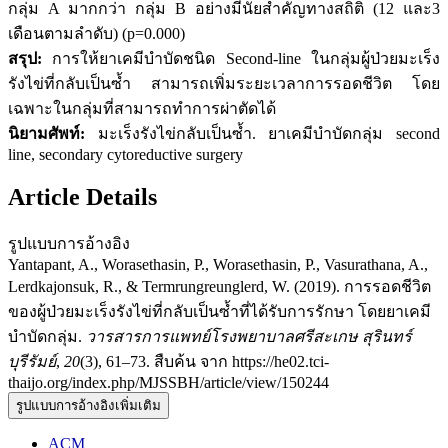
กลุ่ม A มากกว่า กลุ่ม B อย่างมีนัยสำคัญทางสถิติ (12 และ3
เดือนตามลำดับ) (p=0.000)
สรุป:
การให้ยาเคมีบำบัดชนิด Second-line ในกลุ่มผู้ป่วยมะเร็ง
รังไข่ที่กลับเป็นซ้ำ สามารถเพิ่มระยะเวลาการรอดชีวิต โดย
เฉพาะในกลุ่มที่สามารถทำการผ่าตัดได้
นิยามศัพท์:
มะเร็งรังไข่กลับเป็นซ้ำ. ยาเคมีบำบัดกลุ่ม second
line, secondary cytoreductive surgery
Article Details
รูปแบบการอ้างอิง
Yantapant, A., Worasethasin, P., Worasethasin, P., Vasurathana, A.,
Lerdkajonsuk, R., & Termrungreunglerd, W. (2019). การรอดชีวิต
ของผู้ป่วยมะเร็งรังไข่ที่กลับเป็นซ้ำที่ได้รับการรักษา โดยยาเคมี
บำบัดกลุ่ม.
วารสารการแพทย์โรงพยาบาลศรีสะเกษ สุรินทร์
บุรีรัมย์
,
20
(3), 61–73. สืบค้น จาก https://he02.tci-
thaijo.org/index.php/MJSSBH/article/view/150244
รูปแบบการอ้างอิงเพิ่มเติม
ACM