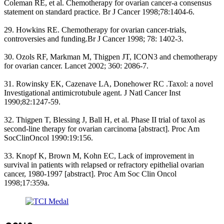
Coleman RE, et al. Chemotherapy for ovarian cancer-a consensus
statement on standard practice. Br J Cancer 1998;78:1404-6.
29. Howkins RE. Chemotherapy for ovarian cancer-trials,
controversies and funding.Br J Cancer 1998; 78: 1402-3.
30. Ozols RF, Markman M, Thigpen JT, ICON3 and chemotherapy
for ovarian cancer. Lancet 2002; 360: 2086-7.
31. Rowinsky EK, Cazenave LA, Donehower RC .Taxol: a novel
Investigational antimicrotubule agent. J Natl Cancer Inst
1990;82:1247-59.
32. Thigpen T, Blessing J, Ball H, et al. Phase II trial of taxol as
second-line therapy for ovarian carcinoma [abstract]. Proc Am
SocClinOncol 1990:19:156.
33. Knopf K, Brown M, Kohn EC, Lack of improvement in
survival in patients with relapsed or refractory epithelial ovarian
cancer, 1980-1997 [abstract]. Proc Am Soc Clin Oncol
1998;17:359a.