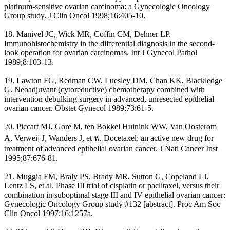
platinum-sensitive ovarian carcinoma: a Gynecologic Oncology
Group study. J Clin Oncol 1998;16:405-10.
18. Manivel JC, Wick MR, Coffin CM, Dehner LP.
Immunohistochemistry in the differential diagnosis in the second-
look operation for ovarian carcinomas. Int J Gynecol Pathol
1989;8:103-13.
19. Lawton FG, Redman CW, Luesley DM, Chan KK, Blackledge
G. Neoadjuvant (cytoreductive) chemotherapy combined with
intervention debulking surgery in advanced, unresected epithelial
ovarian cancer. Obstet Gynecol 1989;73:61-5.
20. Piccart MJ, Gore M, ten Bokkel Huinink WW, Van Oosterom
A, Verweij J, Wanders J, et ฟ. Docetaxel: an active new drug for
treatment of advanced epithelial ovarian cancer. J Natl Cancer Inst
1995;87:676-81.
21. Muggia FM, Braly PS, Brady MR, Sutton G, Copeland LJ,
Lentz LS, et al. Phase III trial of cisplatin or paclitaxel, versus their
combination in suboptimal stage III and IV epithelial ovarian cancer:
Gynecologic Oncology Group study #132 [abstract]. Proc Am Soc
Clin Oncol 1997;16:1257a.