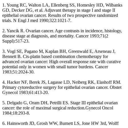
1. Young RC, Walton LA, Ellenberg SS, Homesley HD, Wilbanks
GD, Decker DG, et al. Adjuvant therapy in stage I and stage II
epithelial ovarian cancer. Results of two prospective randomized
trials. N Engl J med 1990;322:1021-7.
2. Yancik R. Ovarian cancer. Age contrasts in incidence, histology,
disease stage at diagnosis, and mortality. Cancer 1993;71(2
Suppl):517-23.
3. Vogl SE, Pagano M, Kaplan BH, Greenwald E, Arseneau J,
Bennett B. Cis-platin based combination chemotherapy for
advanced ovarian cancer: High overall response rate with curative
potential only in women with small tumor burdens. Cancer
1983;51:2024-30.
4. Hacker NF, Berek JS, Lagasse LD, Neiberg RK, Elashoff RM.
Primary cytoreductive surgery for epithelial ovarian cancer. Obstet
Gynecol 1983;61:413-20.
5. Delgado G, Oram DH, Petrilli ES. Stage III epithelial ovarian
cancer: the role of maximal surgical reduction.Gynecol Oncol
1984;18:293-8.
6. Hainsworth JD, Grosh WW, Burnett LS, Jone HW 3rd, Wolff