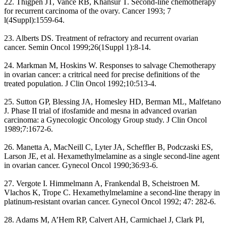
22. Thigpen JT, Vance RB, Khansur T. Second-line chemotherapy
for recurrent carcinoma of the ovary. Cancer 1993; 7
l(4Suppl):1559-64.
23. Alberts DS. Treatment of refractory and recurrent ovarian
cancer. Semin Oncol 1999;26(1Suppl 1):8-14.
24. Markman M, Hoskins W. Responses to salvage Chemotherapy
in ovarian cancer: a critrical need for precise definitions of the
treated population. J Clin Oncol 1992;10:513-4.
25. Sutton GP, Blessing JA, Homesley HD, Berman ML, Malfetano
J. Phase II trial of ifosfamide and mesna in advanced ovarian
carcinoma: a Gynecologic Oncology Group study. J Clin Oncol
1989;7:1672-6.
26. Manetta A, MacNeill C, Lyter JA, Scheffler B, Podczaski ES,
Larson JE, et al. Hexamethylmelamine as a single second-line agent
in ovarian cancer. Gynecol Oncol 1990;36:93-6.
27. Vergote I. Himmelmann A, Frankendal B, Scheistroen M.
Vlachos K, Trope C. Hexamethylmelamine a second-line therapy in
platinum-resistant ovarian cancer. Gynecol Oncol 1992; 47: 282-6.
28. Adams M, A’Hem RP, Calvert AH, Carmichael J, Clark PI,