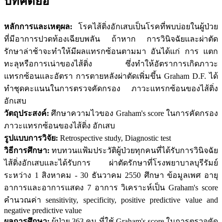
บทคัดย่อ
หลักการและเหตุผล:
โรคไส้ติ่งอักเสบเป็นโรคที่พบบ่อยในผู้ป่วย
ที่มีอาการปวดท้องเฉียบพลัน ถ้าหาก การวินิจฉัยและผ่าตัด
รักษาล่าช้าจะทำให้มีผลแทรกซ้อนตามมา อันได้แก่ การ แตก
ทะลุหรือการเน่าของไส้ติ่ง ซึ่งทำให้อัตราการเกิดภาวะ
แทรกซ้อนและอัตรา การตายหลังผ่าตัดเพิ่มขึ้น Graham D.F. ได้
ทำชุดคะแนนในการตรวจคัดกรอง ภาวะแทรกซ้อนของไส้ติ่ง
อักเสบ
วัตถุประสงค์:
ศึกษาความไวของ Graham's score ในการคัดกรอง
ภาวะแทรกซ้อนของไส้ติ่ง อักเสบ
รูปแบบการวิจัย:
Retrospective study, Diagnostic test
วิธีการศึกษา:
ทบทวนแฟ้มประวัติผู้ป่วยทุกคนที่ได้รับการวินิจฉัย
ไส้ติ่งอักเสบและได้รับการ ผ่าตัดรักษาที่โรงพยาบาลบุรีรัมย์
ระหว่าง 1 สิงหาคม - 30 ธันวาคม 2550 ศึกษา ข้อมูลเพศ อายุ
อาการและอาการแสดง 7 อาการ วิเคราะห์เป็น Graham's score
คำนวณค่า sensitivity, specificity, positive predictive value and
negative predictive value
ผลการศึกษา:
ผู้ป่วย 363 คน ที่ใช้ Graham's score ในการตรวจคัด