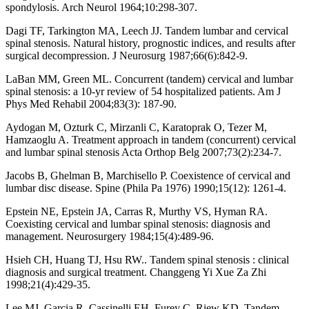
spondylosis. Arch Neurol 1964;10:298-307.
Dagi TF, Tarkington MA, Leech JJ. Tandem lumbar and cervical
spinal stenosis. Natural history, prognostic indices, and results after
surgical decompression. J Neurosurg 1987;66(6):842-9.
LaBan MM, Green ML. Concurrent (tandem) cervical and lumbar
spinal stenosis: a 10-yr review of 54 hospitalized patients. Am J
Phys Med Rehabil 2004;83(3): 187-90.
Aydogan M, Ozturk C, Mirzanli C, Karatoprak O, Tezer M,
Hamzaoglu A. Treatment approach in tandem (concurrent) cervical
and lumbar spinal stenosis Acta Orthop Belg 2007;73(2):234-7.
Jacobs B, Ghelman B, Marchisello P. Coexistence of cervical and
lumbar disc disease. Spine (Phila Pa 1976) 1990;15(12): 1261-4.
Epstein NE, Epstein JA, Carras R, Murthy VS, Hyman RA.
Coexisting cervical and lumbar spinal stenosis: diagnosis and
management. Neurosurgery 1984;15(4):489-96.
Hsieh CH, Huang TJ, Hsu RW.. Tandem spinal stenosis : clinical
diagnosis and surgical treatment. Changgeng Yi Xue Za Zhi
1998;21(4):429-35.
Lee MJ, Garcia R, Cassinelli EH, Furey C, Riew KD. Tandem