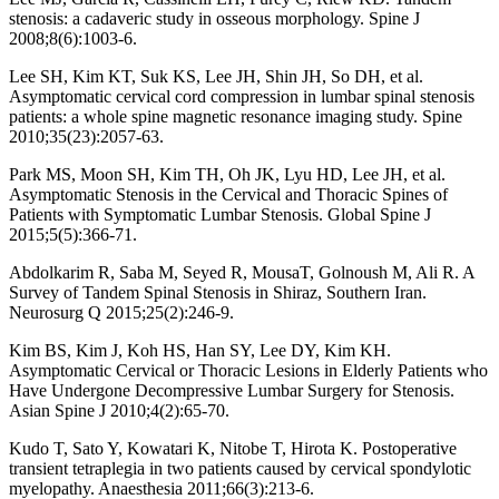
stenosis: a cadaveric study in osseous morphology. Spine J
2008;8(6):1003-6.
Lee SH, Kim KT, Suk KS, Lee JH, Shin JH, So DH, et al.
Asymptomatic cervical cord compression in lumbar spinal stenosis
patients: a whole spine magnetic resonance imaging study. Spine
2010;35(23):2057-63.
Park MS, Moon SH, Kim TH, Oh JK, Lyu HD, Lee JH, et al.
Asymptomatic Stenosis in the Cervical and Thoracic Spines of
Patients with Symptomatic Lumbar Stenosis. Global Spine J
2015;5(5):366-71.
Abdolkarim R, Saba M, Seyed R, MousaT, Golnoush M, Ali R. A
Survey of Tandem Spinal Stenosis in Shiraz, Southern Iran.
Neurosurg Q 2015;25(2):246-9.
Kim BS, Kim J, Koh HS, Han SY, Lee DY, Kim KH.
Asymptomatic Cervical or Thoracic Lesions in Elderly Patients who
Have Undergone Decompressive Lumbar Surgery for Stenosis.
Asian Spine J 2010;4(2):65-70.
Kudo T, Sato Y, Kowatari K, Nitobe T, Hirota K. Postoperative
transient tetraplegia in two patients caused by cervical spondylotic
myelopathy. Anaesthesia 2011;66(3):213-6.