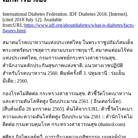
International Diabetes Federation. IDF Diabetes 2018. [Internet].
[cited 2018 July 12]. Available
from:URL:
https://www.idf.org/aboutdiabetes/what-is-diabetes/facts-
figures.html
.
สมาคมโรคเบาหวานแห่งประเทศไทย ในพระราชูปถัมภ์สมเด็จ
พระเทพรัตนราชสุดาฯ สยามบรมราชกุมารี, สมาคมต่อมไร้ท่อ
แห่งประเทศไทย, กรมการแพทย์กระทรวงสาธารณสุข,
สำนักงานหลักประกันสุขภาพแห่งชาติ. แนวทางเวชปฏิบัติ
สำหรับโรคเบาหวาน 2560. พิมพ์ครั้งที่ 3. ปทุมธานี : ร่มเย็น
มีเดีย ; 2560.
กองโรคไม่ติดต่อ กระทรวงสาธารณสุข. ตัวชี้วัดโรคเบาหวาน
และความดันโลหิตสูง ปีงบประมาณ 2561. [ อินเตอร์เน็ท].
[สืบค้นเมื่อ 26 มกราคม 2565]. ค้นได้จาก:URL: ตัวชี้วัดโรคเบา
หวานและความดันโลหิตสูง ปีงบประมาณ 2561 :: สำนักโรคไม่
ติดต่อ กรมควบคุมโรค กระทรวงสาธารณสุข (thaincd.com)
ศศิธร กิจไพบูลย์ทวี. การบริบาลทางเภสัชกรรม บนหอผู้ป่วย