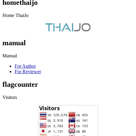
homethaijo
Home ThaiJo
manual
Manual
For Author
For Reviewer
flagcounter
Visitors