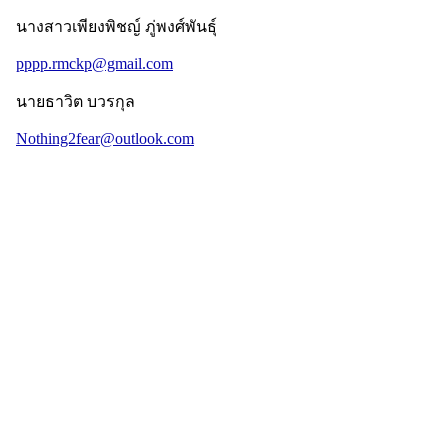
นางสาวเพียงพิชญ์ ภู่พงศ์พันธุ์
pppp.rmckp@gmail.com
นายธาวิต บวรกุล
Nothing2fear@outlook.com