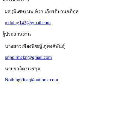
ผศ.(พิเศษ) นพ.ทิวา เกียรติปานอภิกุล
mdping143@gmail.com
ผู้ประสานงาน
นางสาวเพียงพิชญ์ ภู่พงศ์พันธุ์
pppp.rmckp@gmail.com
นายธาวิต บวรกุล
Nothing2fear@outlook.com